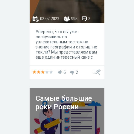
02.07.2023
998
2
Уверены, что вы уже
соскучились по
увлекательным тестам на
знание географии и столиц, не
так ли? Мы представляем вам
еще один интересный квиз с
неординарными вопросами,
ответы на которые точно
заставят вас удивиться.
5
2
Самые большие
реки России