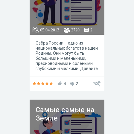
05.04.2013
2720
2
Озёра России – одно из
национальных богатств нашей
Родины. Они могут быть
большими и маленькими,
пресноводными и солёными,
глубокими и мелкими. Давайте
же разберёмся, какие самые
большие озёра России и
почему и проверим, знаете ли
4
2
вы их.
Самые самые на
Земле