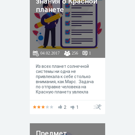
знания о Красной
планете
04.02.2017
256
1
Из всех планет солнечной
системы ни одна не
привлекала к себе столько
внимания, как Марс. Задача
по отправке человека на
Красную планету увлекла
самых выдающихся ученых
мира. А как насчет вас?
Проверьте свои знания о
2
1
Марсе — вопросы только
кажутся простыми.
Предмет