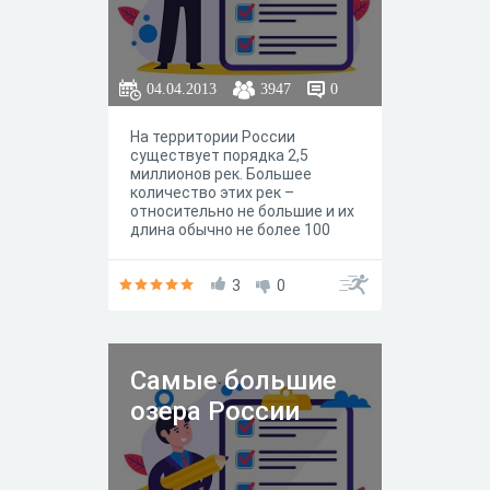
04.04.2013
3947
0
На территории России
существует порядка 2,5
миллионов рек. Большее
количество этих рек –
относительно не большие и их
длина обычно не более 100
километров. Но вот что
касается больших рек, то они
поистине огромны и
3
0
достигают шокирующих
размеров.
Самые большие
озера России