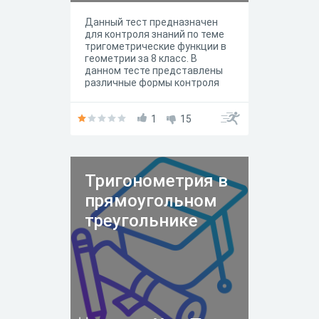
Данный тест предназначен
для контроля знаний по теме
тригометрические функции в
геометрии за 8 класс. В
данном тесте представлены
различные формы контроля
знаний. Повторяются как и
знания определений, так и
практический навык
1
15
применения формул к задачам
Тригонометрия в
прямоугольном
треугольнике