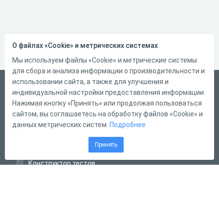
О файлах «Cookie» и метрических системах
Мы используем файлы «Cookie» и метрические системы
для сбора и анализа информации о производительности и
использовании сайта, а также для улучшения и
Русский
индивидуальной настройки предоставления информации.
Справка
Нажимая кнопку «Принять» или продолжая пользоваться
сайтом, вы соглашаетесь на обработку файлов «Cookie» и
Форма обратной связи
данных метрических систем.
Подробнее
Контакты
Принять
Тарифы
Конструктор тестов
Конструктор опросов
Конструктор кроссвордов
Диалоговые тренажёры