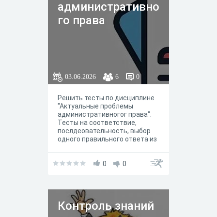
административно
го права
03.06.2026
6
0
Решить тесты по дисциплине
"Актуальные проблемы
административногог права".
Тесты на соответствие,
послдеовательность, выбор
одного правильного ответа из
нескольких, выбор одного
правильного ответа из
нескольких
0
0
Контроль знаний