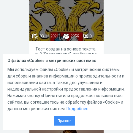
03.11.2021
2256
0
Тест создан на основе текста
п. 2 "Государство", учебника по
обществознанию 9 класс (УМК
О файлах «Cookie» и метрических системах
Просвещение) для повторения
темы и подготовки к ОГЭ
Мы используем файлы «Cookie» и метрические системы
для сбора и анализа информации о производительности и
использовании сайта, а также для улучшения и
индивидуальной настройки предоставления информации.
3
6
Нажимая кнопку «Принять» или продолжая пользоваться
сайтом, вы соглашаетесь на обработку файлов «Cookie» и
данных метрических систем.
Подробнее
Индия. География
Принять
10 класс