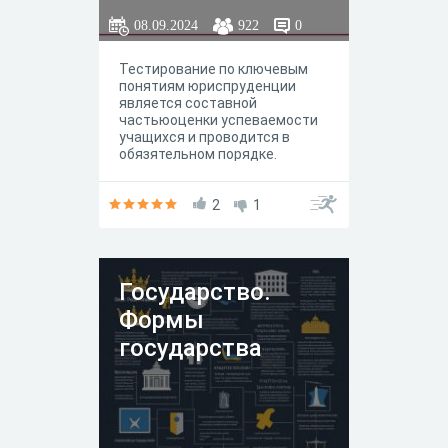
08.09.2024
922
0
Тестирование по ключевым
понятиям юриспруденции
является составной
частьюоценки успеваемости
учащихся и проводится в
обязятельном порядке.
2
1
Государство.
Формы
государства