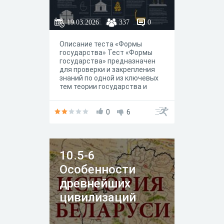
19.03.2026
337
0
Описание теста «Формы
государства» Тест «Формы
государства» предназначен
для проверки и закрепления
знаний по одной из ключевых
тем теории государства и
права. В ходе выполнения
заданий вы сможете оценить
уровень своей подготовки,
0
6
выявить пробелы и
систематизировать материал.
Содержание теста В тесте
представлены вопросы,
10.5-6
охватывающие основные
аспекты темы: - понятие и
Особенности
элементы формы
государства;- формы
древнейших
правления (монархия,
цивилизаций
республика и их
разновидности);- формы
государственного устройства
(унитарное государство,