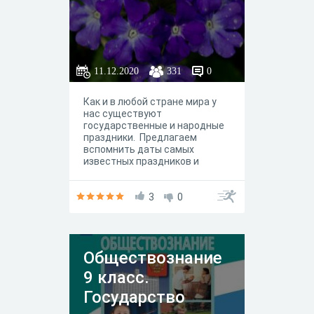
11.12.2020
331
0
Как и в любой стране мира у
нас существуют
государственные и народные
праздники. Предлагаем
вспомнить даты самых
известных праздников и
проверить себя. Все ли
государственные праздники
вы знаете, которые отмечают
3
0
в нашей стране? Пройдите
небольшой тест.
Обществознание
9 класс.
Государство