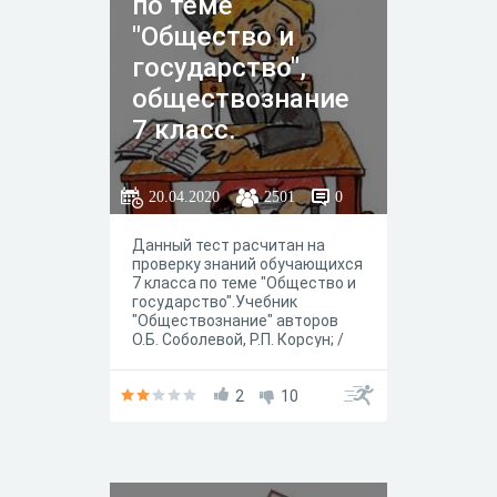
по теме
"Общество и
государство",
обществознание
7 класс.
20.04.2020
2501
0
Данный тест расчитан на
проверку знаний обучающихся
7 класса по теме "Общество и
государство".Учебник
"Обществознание" авторов
О.Б. Соболевой, Р.П. Корсун; /
под общ. редакцией
Г.А.Бордовского. М. Вентана-
Граф. ПЕред прохождением
2
10
теста рекомендуется
ознакомиться с инструкцией.