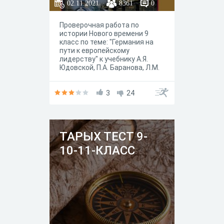
02.11.2021
8361
0
Проверочная работа по
истории Нового времени 9
класс по теме: "Германия на
пути к европейскому
лидерству" к учебнику А.Я.
Юдовской, П.А. Баранова, Л.М.
Ванюшкиной под редакцией А.
А. Искандерова, Москва
"Просвещение" 2020 год.
3
24
ТАРЫХ ТЕСТ 9-
10-11-КЛАСС