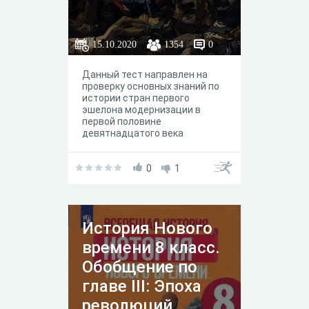
15.10.2020
1354
0
Данный тест направлен на
проверку основных знаний по
истории стран первого
эшелона модернизации в
первой половине
девятнадцатого века
0
1
История Нового
времени 8 класс.
Обобщение по
главе III: Эпоха
революций