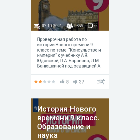
07.10.2021
9855
0
Проверочная работа по
истории Нового времени 9
класс по теме: "Консульство и
империя" к учебнику А.Я.
Юдовской, П.А. Баранова, Л.М.
Ванюшкиной под редакцией А.
А. Искандерова, Москва
"Просвещение" 2020 год.
8
37
История Нового
времени 9 класс.
Образование и
наука