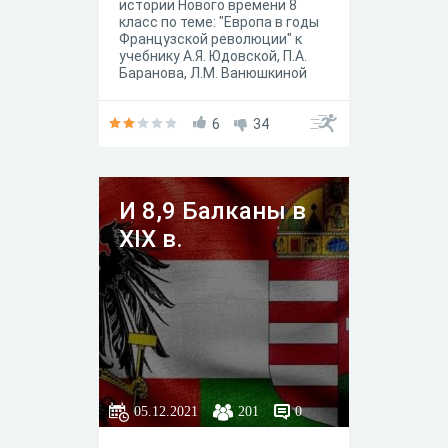
истории Нового времени 8
класс по теме: "Европа в годы
Французской революции" к
учебнику А.Я. Юдовской, П.А.
Баранова, Л.М. Ванюшкиной
под редакцией А. А.
Искандерова, Москва
"Просвещение" 2020 год.
6
34
И 8,9 Балканы в
XIX в.
05.12.2021
201
0