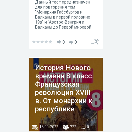
Данный тест предназначен
для повторения тем
"Монархия Габсбургов и
Балканы в первой половине
19в" и "Австро-Венгрия и
Балканы до Первой мировой
войны". УМК "Просвещение",
автор Юдовская А.Я.
0
0
История Нового
времени 8 класс.
Французская
революция XVIII
в. От монархии к
республике
13.11.2022
722
0