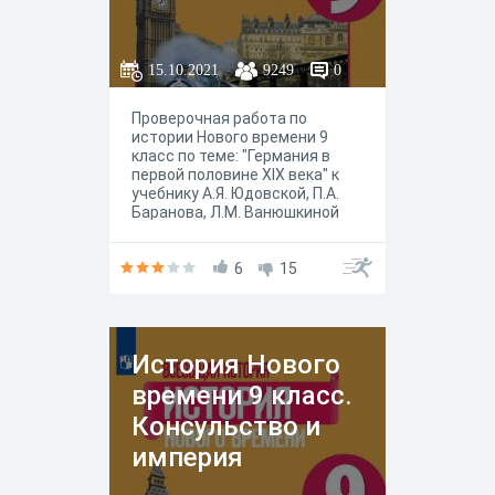
15.10.2021
9249
0
Проверочная работа по
истории Нового времени 9
класс по теме: "Германия в
первой половине XIX века" к
учебнику А.Я. Юдовской, П.А.
Баранова, Л.М. Ванюшкиной
под редакцией А. А.
Искандерова, Москва
"Просвещение" 2020 год.
6
15
История Нового
времени 9 класс.
Консульство и
империя