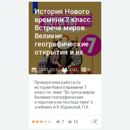
История Нового
времени 7 класс.
Встреча миров.
Великие
географические
открытия и их
последствия
10.07.2021
4742
0
Проверочная работа по
истории Нового времени 7
класс по теме: "Встреча миров.
Великие географические
открытия и их последствия" к
учебнику А.Я. Юдовской, П.А.
Баранова, Л.М. Ванюшкиной
под редакцией А. А.
Искандерова, Москва
7
15
"Просвещение" 2020 год.