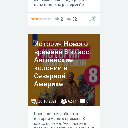
политические реформы" к
учебнику А.Я. Юдовской, П.А.
Баранова, Л.М. Ванюшкиной
под редакцией А. А.
2
32
Искандерова, Москва
"Просвещение" 2020 год.
История Нового
времени 8 класс.
Английские
колонии в
Северной
Америке
28.10.2021
6247
0
Проверочная работа по
истории Нового времени 8
класс по теме: "Английские