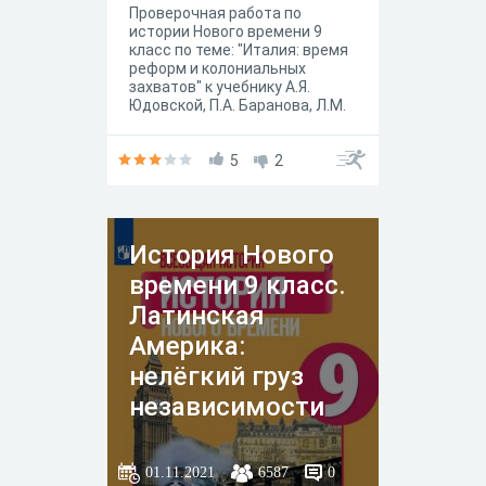
Проверочная работа по
истории Нового времени 9
класс по теме: "Италия: время
реформ и колониальных
захватов" к учебнику А.Я.
Юдовской, П.А. Баранова, Л.М.
Ванюшкиной под редакцией А.
А. Искандерова, Москва
"Просвещение" 2020 год.
5
2
История Нового
времени 9 класс.
Латинская
Америка:
нелёгкий груз
независимости
01.11.2021
6587
0