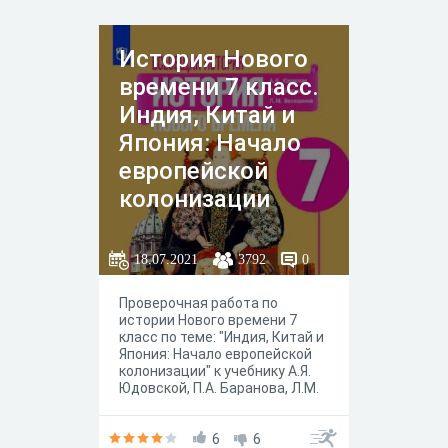
История Нового
времени 7 класс.
Индия, Китай и
Япония: Начало
европейской
колонизации
18.07.2021
3792
0
Проверочная работа по
истории Нового времени 7
класс по теме: "Индия, Китай и
Япония: Начало европейской
колонизации" к учебнику А.Я.
Юдовской, П.А. Баранова, Л.М.
Ванюшкиной под редакцией А.
А. Искандерова, Москва
"Просвещение" 2020 год.
6
6