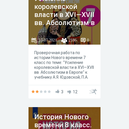
королевской
власти в XVI—XVII
вв. Абсолютизм в
Европе
10.07.2021
2186
0
Проверочная работа по
истории Нового времени 7
класс по теме: "Усиление
королевской власти в XVI—XVII
вв. Абсолютизм в Европе" к
учебнику А.Я. Юдовской, П.А.
Баранова, Л.М. Ванюшкиной
под редакцией А. А.
Искандерова, Москва
3
12
"Просвещение" 2020 год.
История Нового
времени 8 класс.