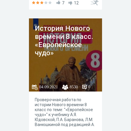
Искандерова, Москва
7
12
"Просвещение" 2020 год.
История Нового
времени 8 класс.
«Европейское
чудо»
04.09.2021
8530
0
Проверочная работа по
истории Нового времени 8
класс по теме: "«Европейское
чудо»" к учебнику А.Я.
Юдовской, П.А. Баранова, Л.М.
Ванюшкиной под редакцией А.
А. Искандерова, Москва