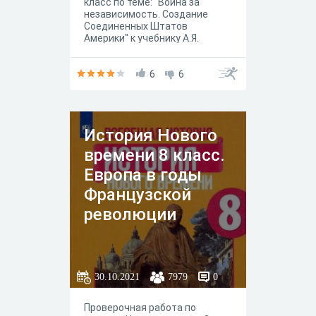
класс по теме: "Война за
независимость. Создание
Соединенных Штатов
Америки" к учебнику А.Я.
Юдовской, П.А. Баранова, Л.М.
Ванюшкиной под редакцией А.
А. Искандерова, Москва
6
6
"Просвещение" 2020 год.
История Нового
времени 8 класс.
Европа в годы
Французской
революции
30.10.2021
7979
0
Проверочная работа по