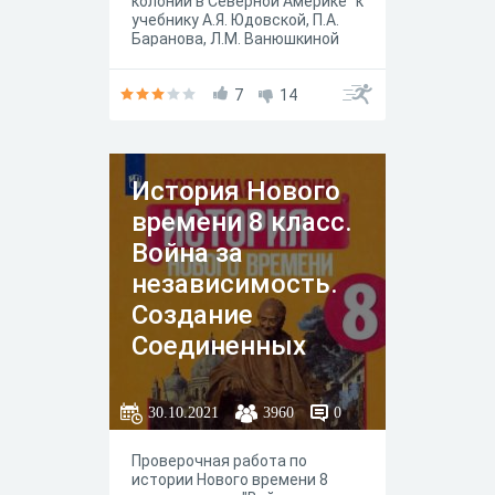
колонии в Северной Америке" к
учебнику А.Я. Юдовской, П.А.
Баранова, Л.М. Ванюшкиной
под редакцией А. А.
Искандерова, Москва
"Просвещение" 2020 год.
7
14
История Нового
времени 8 класс.
Война за
независимость.
Создание
Соединенных
Штатов Америки
30.10.2021
3960
0
Проверочная работа по
истории Нового времени 8