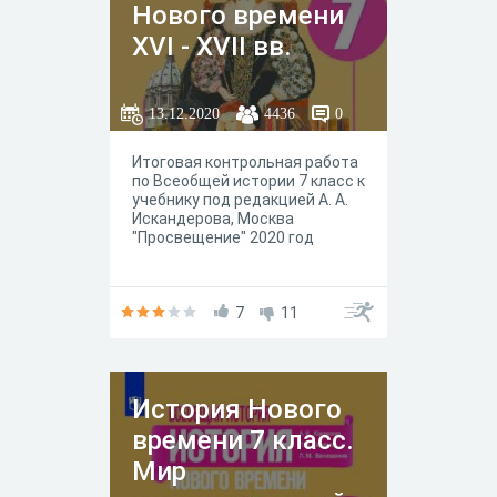
Нового времени
XVI - XVII вв.
«Первые уроки
Нового времени»
13.12.2020
4436
0
Итоговая контрольная работа
по Всеобщей истории 7 класс к
учебнику под редакцией А. А.
Искандерова, Москва
"Просвещение" 2020 год
7
11
История Нового
времени 7 класс.
Мир