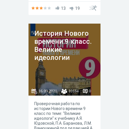
"Просвещение" 2020 год.
13
19
История Нового
времени 9 класс.
Великие
идеологии
16.09.2021
10184
0
Проверочная работа по
истории Нового времени 9
класс по теме: "Великие
идеологи" к учебнику А.Я.
Юдовской, П.А. Баранова, Л.М.
Ванюшкиной под редакцией А.