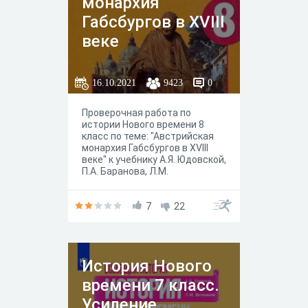
монархия
Габсбургов в XVIII
веке
16.10.2021
9423
0
Проверочная работа по
истории Нового времени 8
класс по теме: "Австрийская
монархия Габсбургов в XVIII
веке" к учебнику А.Я. Юдовской,
П.А. Баранова, Л.М.
Ванюшкиной под редакцией А.
А. Искандерова, Москва
"Просвещение" 2020 год.
7
22
История Нового
времени 7 класс.
Усиление