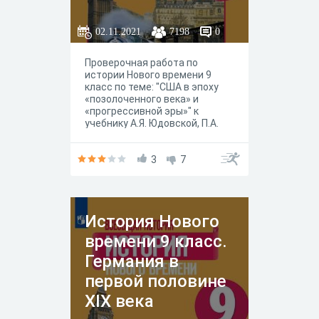
эры»
02.11.2021
7198
0
Проверочная работа по
истории Нового времени 9
класс по теме: "США в эпоху
«позолоченного века» и
«прогрессивной эры»" к
учебнику А.Я. Юдовской, П.А.
Баранова, Л.М. Ванюшкиной
под редакцией А. А.
Искандерова, Москва
3
7
"Просвещение" 2020 год.
История Нового
времени 9 класс.
Германия в
первой половине
XIX века