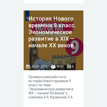
История Нового
времени 9 класс.
Экономическое
развитие в XIX —
начале ХХ веков
04.09.2021
6640
0
Проверочная работа по
истории Нового времени 9
класс по теме:
"Экономическое развитие в
XIX — начале ХХ веков" к
учебнику А.Я. Юдовской, П.А.
Баранова, Л.М. Ванюшкиной
под редакцией А. А.