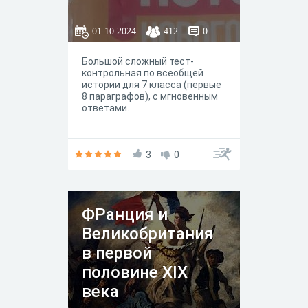
01.10.2024
412
0
Большой сложный тест-
контрольная по всеобщей
истории для 7 класса (первые
8 параграфов), с мгновенным
ответами.
3
0
ФРанция и
Великобритания
в первой
половине XIX
века