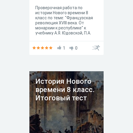
Проверочная работа по
истории Нового времени 8
класс по теме: "Французская
революция XVIII века. От
монархии к республике" к
учебнику А.Я. Юдовской, П.А.
Баранова, Л.М. Ванюшкиной
под редакцией А. А.
Искандерова, Москва
1
0
"Просвещение" 2020 год.
История Нового
времени 8 класс.
Итоговый тест