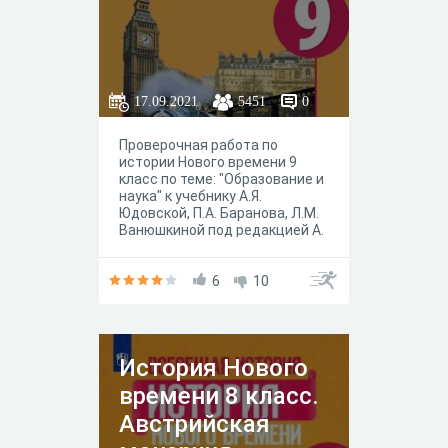
17.09.2021
5451
0
Проверочная работа по
истории Нового времени 9
класс по теме: "Образование и
наука" к учебнику А.Я.
Юдовской, П.А. Баранова, Л.М.
Ванюшкиной под редакцией А.
А. Искандерова, Москва
"Просвещение" 2020 год.
6
10
История Нового
времени 8 класс.
Австрийская