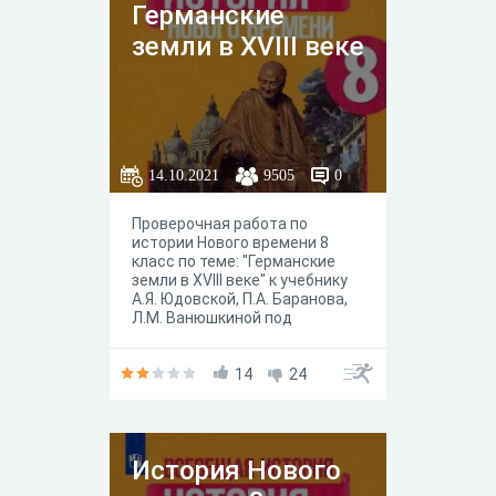
Германские
земли в XVIII веке
14.10.2021
9505
0
Проверочная работа по
истории Нового времени 8
класс по теме: "Германские
земли в XVIII веке" к учебнику
А.Я. Юдовской, П.А. Баранова,
Л.М. Ванюшкиной под
редакцией А. А. Искандерова,
Москва "Просвещение" 2020
год.
14
24
История Нового