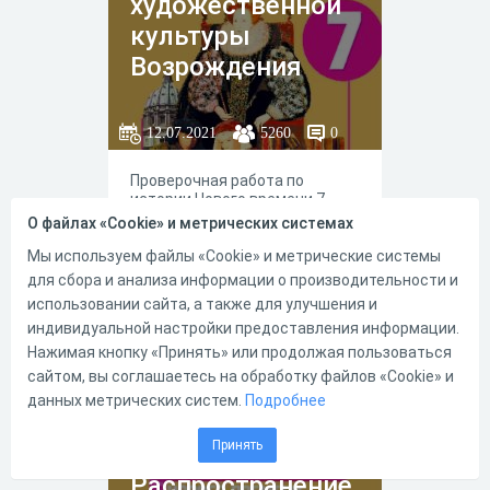
художественной
культуры
Возрождения
12.07.2021
5260
0
Проверочная работа по
истории Нового времени 7
класс по теме: "Мир
О файлах «Cookie» и метрических системах
художественной культуры
Возрождения" к учебнику А.Я.
Мы используем файлы «Cookie» и метрические системы
Юдовской, П.А. Баранова, Л.М.
для сбора и анализа информации о производительности и
Ванюшкиной под редакцией А.
использовании сайта, а также для улучшения и
А. Искандерова, Москва
индивидуальной настройки предоставления информации.
"Просвещение" 2020 год.
22
25
Нажимая кнопку «Принять» или продолжая пользоваться
сайтом, вы соглашаетесь на обработку файлов «Cookie» и
данных метрических систем.
Подробнее
История Нового
Принять
времени 7 класс.
Распространение