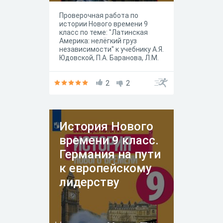
Проверочная работа по
истории Нового времени 9
класс по теме: "Латинская
Америка: нелёгкий груз
независимости" к учебнику А.Я.
Юдовской, П.А. Баранова, Л.М.
Ванюшкиной под редакцией А.
А. Искандерова, Москва
"Просвещение" 2020 год.
2
2
История Нового
времени 9 класс.
Германия на пути
к европейскому
лидерству