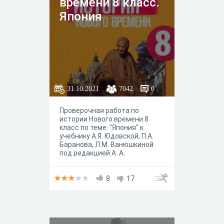
времени 8 класс.
Япония
31.10.2021
7042
0
Проверочная работа по
истории Нового времени 8
класс по теме: "Япония" к
учебнику А.Я. Юдовской, П.А.
Баранова, Л.М. Ванюшкиной
под редакцией А. А.
Искандерова, Москва
"Просвещение" 2020 год.
8
17