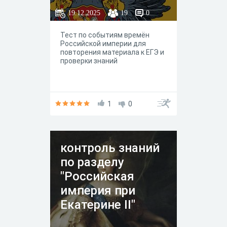
Александр Васильевич
19.12.2025
19
0
Суворов. Эти прославленные
генералы навечно вписали
свои имена в историю нашей
Тест по событиям времён
страны и покрыли вечной
Российской империи для
славой русское оружие.
повторения материала к ЕГЭ и
проверки знаний
1
0
контроль знаний
по разделу
"Российская
империя при
Екатерине II"