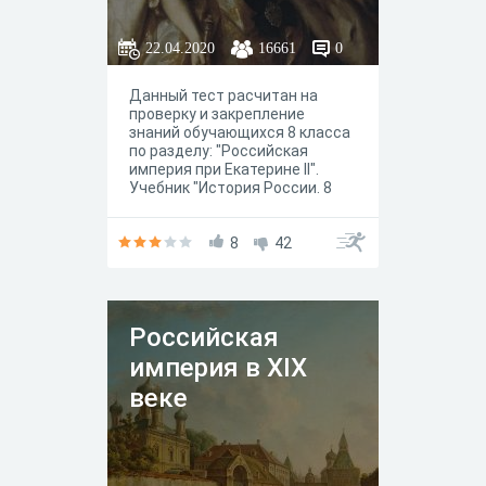
22.04.2020
16661
0
Данный тест расчитан на
проверку и закрепление
знаний обучающихся 8 класса
по разделу: "Российская
империя при Екатерине II".
Учебник "История России. 8
класс" под редакцией
академика РАН А.В.Торкунова,
издательство "Просвещение".
8
42
Российская
империя в XIX
веке