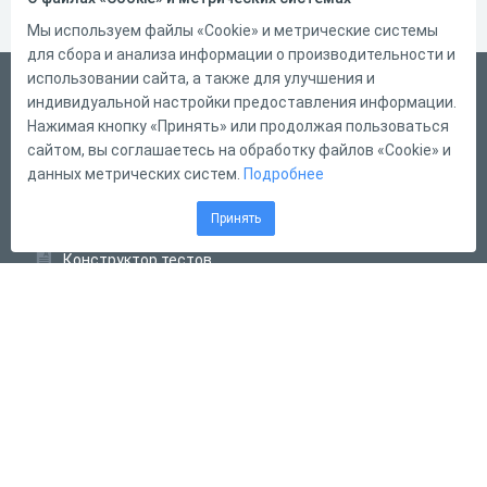
Мы используем файлы «Cookie» и метрические системы
для сбора и анализа информации о производительности и
использовании сайта, а также для улучшения и
Русский
индивидуальной настройки предоставления информации.
Справка
Нажимая кнопку «Принять» или продолжая пользоваться
сайтом, вы соглашаетесь на обработку файлов «Cookie» и
Форма обратной связи
данных метрических систем.
Подробнее
Контакты
Принять
Тарифы
Конструктор тестов
Конструктор опросов
Конструктор кроссвордов
Диалоговые тренажёры
Комплексные задания
Система Дистанционного Обучения