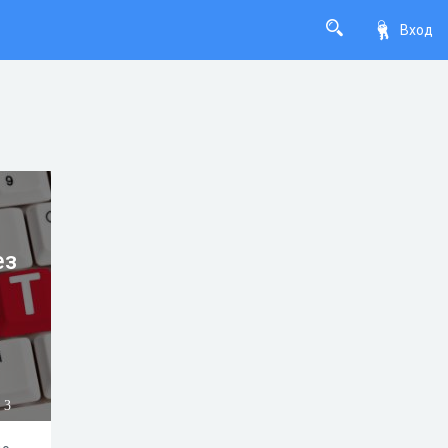
Вход
ез
3