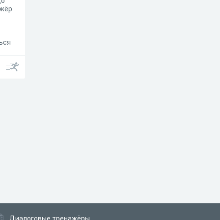
до
ажёр
ься
Диалоговые тренажёры