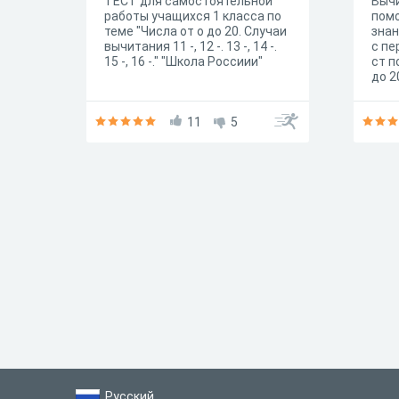
ТЕСТ для самостоятельной
Вычи
работы учащихся 1 класса по
помо
теме "Числа от о до 20. Случаи
знан
вычитания 11 -, 12 -. 13 -, 14 -.
с пе
15 -, 16 -." "Школа Россиии"
ст п
до 2
клас
11
5
Русский