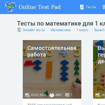
Online Test Pad
Тесты
Тесты по математике для 1 к
Онлайн тесты
Математика
1 класс
Вычит
Самостоятельная
Вы
работа
пе
де
03.05.2020
4987
7
28