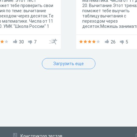
тание. Этот тест
Математика. Числа от 11 
жет тебе проверить свои
20. Вычитание.Этот трен
ия по теме: вычитание
поможет тебе выучить
реходом через десяток.Те
таблицу вычитания с
о математике. Числа от 11
переходом через
0. УМК "Школа России" 1
десяток.Можешь занимат
с.
каждый день.
30
7
26
5
Загрузить еще
Конструктор тестов