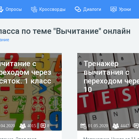
Опросы
Кроссворды
Диалоги
Уроки
ласса по теме "Вычитание" онлайн
ание
читание с
Тренажёр
реходом через
вычитания с
сяток. 1 класс
переходом чер
10
.04.2020
4015
8
01.05.2020
4447