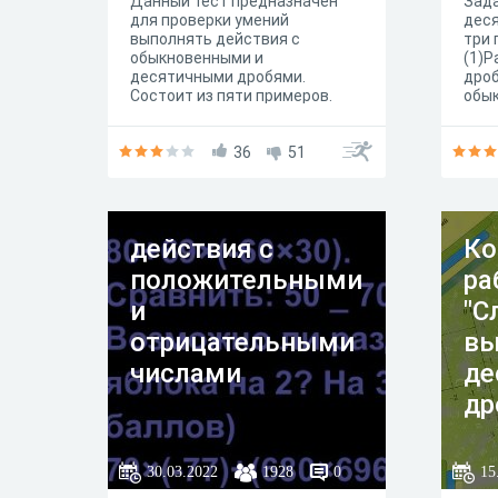
Данный тест предназначен
Зада
для проверки умений
деся
выполнять действия с
три 
обыкновенными и
(1)Р
десятичными дробями.
дроб
Состоит из пяти примеров.
обык
знам
деся
36
51
обык
знам
деся
50 д
от 9
действия с
Ко
положительными
ра
и
"С
отрицательными
вы
числами
де
др
30.03.2022
1928
0
15