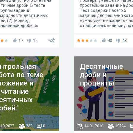
ния для устного счета на
Проверь, умеешь ли ты р
тичные дроби. В тесте
простейшие задачи на дро
группы заданий:
Тест содержит всего 6
азрядность десятичных
задачек для решения кот
ей, (2)Перевод
нужно уметь находить ча
новенной дроби со
от величины, величину по 
енателем 10,100,1000 в
части, какую часть
тичную, и (3)перевод
составляет одна величин
новенной дроби со
17
15
другой. На этих задачах
40
48
енателем 2 и 4 в
удобно "отрабатывать"
тичную. Критерии: "3" от
применение моделей для
о 69%, "4" от 70 до 90%, "5"
решения задач где
1 до 100%.
встречаются величины од
нтрольная
Десятичные
рода. Желаем удачи!
бота по теме
дроби и
ложение и
проценты
читание
сятичных
обей"
.10.2022
382
0
14.01.2016
19724