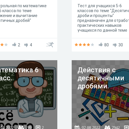
рольная по математике
Тест для учащихся 5-6
6 класса по теме
классов по теме "Десяти
жение и вычитание
дроби и проценты"
тичных дробей"
предназначен для отрабо
практических навыков
учащихся по данной теме
2
4
80
30
тематика 6
Действия с
асс.
десятичными
дробями.
.01.2022
199
2
02.08.2022
2942