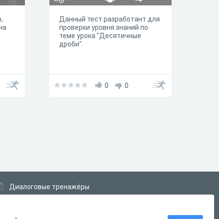
,
Данный тест разработант для
на
проверки уровня знаний по
теме урока "Десятичные
дроби".
0
0
Диалоговые тренажёры
Комплексные задания
Система Дистанционного Обучения