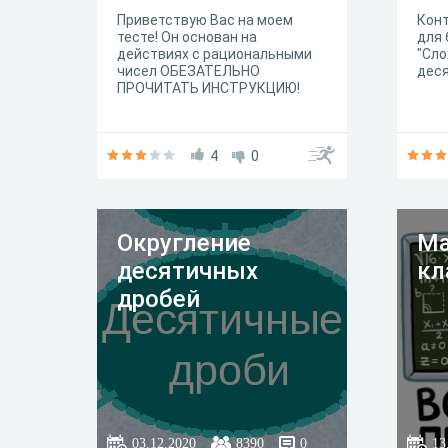
Приветствую Вас на моем
Конт
тесте! Он основан на
для 
действиях с рациональными
"Сло
чисел ОБЕЗАТЕЛЬНО
деся
ПРОЧИТАТЬ ИНСТРУКЦИЮ!
4
0
Округление
Ма
десятичных
кл
дробей
03.12.2020
8390
0
13