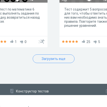
тест по математике 6
Тест содержит 5 вопросов
с выполнять задания по
для того, чтобы ответить 
дку, возвратиться назад
них вам необходимо знать
зя.
правила. Повторите также
решение уравнений.
1
0
25
5
Загрузить еще
Конструктор тестов
Конструктор опросов
Конструктор кроссвордов