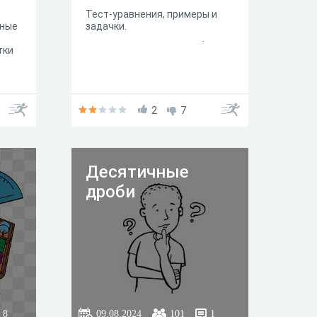
Тест-уравнения, примеры и
чные
задачки.
.
тки
2
7
Десятичные
дроби
8
09.08.2024
101
1