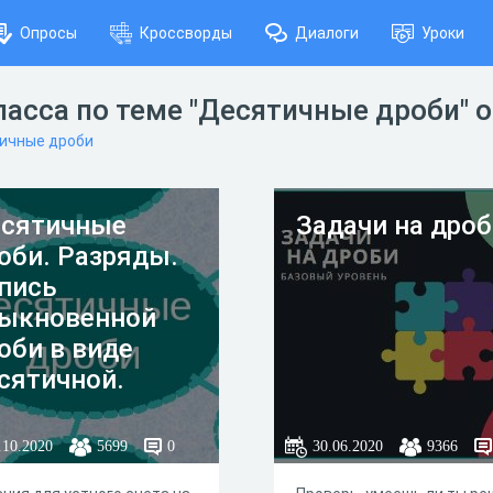
Опросы
Кроссворды
Диалоги
Уроки
ласса по теме "Десятичные дроби" 
ичные дроби
сятичные
Задачи на дро
оби. Разряды.
пись
ыкновенной
оби в виде
сятичной.
.10.2020
5699
0
30.06.2020
9366