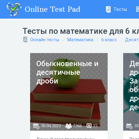
Online Test Pad
Тесты
Тесты по математике для 6 к
Онлайн тесты
Математика
6 класс
Десят
Обыкновенные и
Де
десятичные
др
дроби
За
об
др
де
30.04.2023
7366
15
18