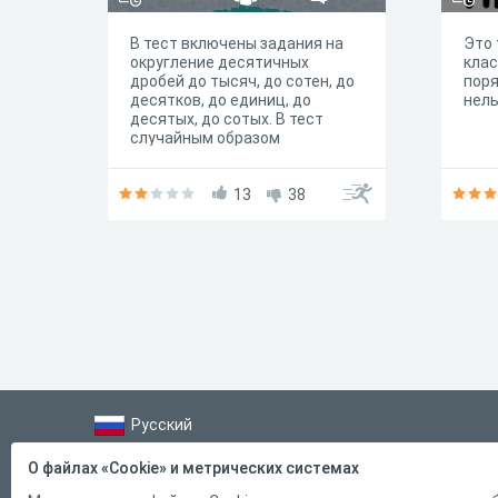
В тест включены задания на
Это 
округление десятичных
клас
дробей до тысяч, до сотен, до
поря
десятков, до единиц, до
нель
десятых, до сотых. В тест
случайным образом
выбираются 10 заданий из
общей базы упражнений.
Оценка "5" - за 91-100%, "4" - за
13
38
70-90%, "3" - за 50-69% верных
ответов.
Русский
Справка
О файлах «Cookie» и метрических системах
Форма обратной связи