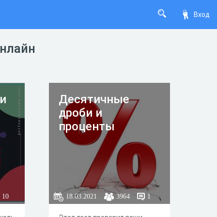
Вход
онлайн
би
Десятичные
дроби и
проценты
10
18.03.2021
3964
1