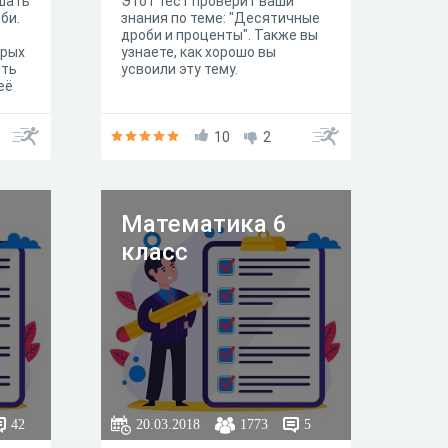
ешать
Этот тест проверит ваши
би.
знания по теме: "Десятичные
дроби и проценты". Также вы
орых
узнаете, как хорошо вы
сть
усвоили эту тему.
её
а от
10
2
ного
Математика 6
класс
42
20.03.2018
1773
5