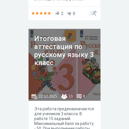
состав, и применять
лингвистическую
терминологию.
2
0
Итоговая
аттестация по
русскому языку 3
класс
22.12.2025
13
0
Эта работа преденазначается
для учеников 3 класса. В
работе 15 заданий.
Максимальный балл за работу
- 50. При выполнении работы