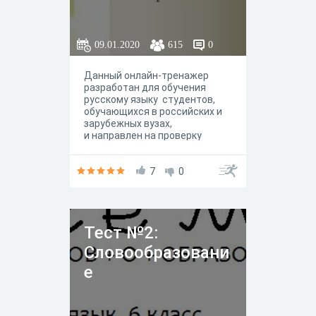
09.01.2020
615
0
Данный онлайн-тренажер
разработан для обучения
русскому языку студентов,
обучающихся в российских и
зарубежных вузах,
и направлен на проверку
усвоения знаний по
грамматике, развитию речи, на
формирование у студентов
7
0
функциональной грамотности,
профессиональных
компетенций, навыков
самоконтроля и самооценки.
Тест №2:
Словообразовани
е