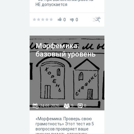
НЕ допускается
использование бумажных (в
том числе шпаргалок,
учебников, рабочих тетрадей,
0
0
орфографических,
орфоэпических, толковых
словарей и т.д.) и цифровых
справочных материалов. На
Морфемика:
выполнение работы отводится
45 минут. Удачи
базовый уровень
24.01.2026
9
0
«Морфемика: Проверь свою
грамотность» Этот тест из 5
вопросов проверяет ваше