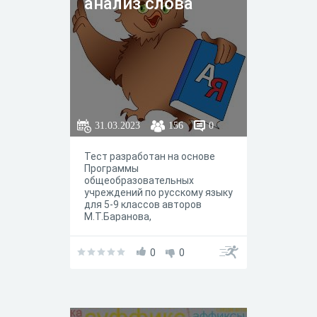
анализ слова
31.03.2023
156
0
Тест разработан на основе
Программы
общеобразовательных
учреждений по русскому языку
для 5-9 классов авторов
М.Т.Баранова,
Т.А.Ладыженской,
Н.М.Шанского в соответствии
с федеральным компонентом
0
0
государственного
образовательного стандарта к
учебнику Т.А.Ладыженской
«Русский язык, 5 класс».