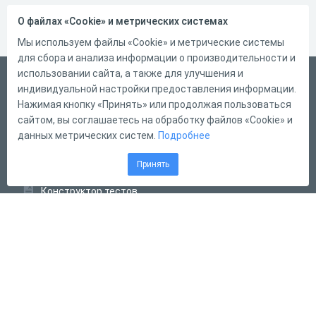
О файлах «Cookie» и метрических системах
Мы используем файлы «Cookie» и метрические системы
для сбора и анализа информации о производительности и
использовании сайта, а также для улучшения и
Русский
индивидуальной настройки предоставления информации.
Справка
Нажимая кнопку «Принять» или продолжая пользоваться
сайтом, вы соглашаетесь на обработку файлов «Cookie» и
Форма обратной связи
данных метрических систем.
Подробнее
Контакты
Принять
Тарифы
Конструктор тестов
Конструктор опросов
Конструктор кроссвордов
Диалоговые тренажёры
Комплексные задания
Система Дистанционного Обучения