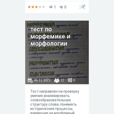
морфемика и пунктуация.
1
0
тест по
морфемике и
морфологии
06.11.2025
22
0
Тест направлен на проверку
умения анализировать
словообразовательную
структуру слова, понимать
исторические процессы,
влияющие на морфемный