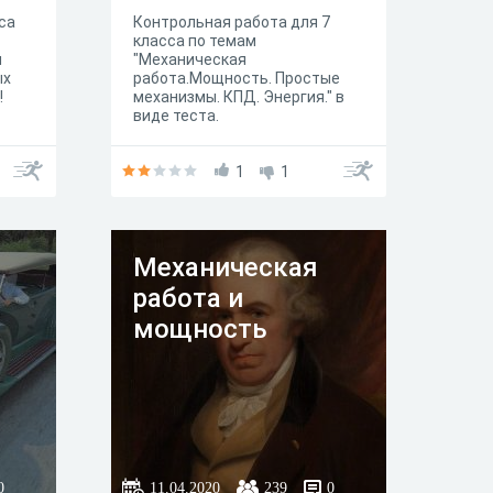
са
Контрольная работа для 7
класса по темам
м
"Механическая
ых
работа.Мощность. Простые
!
механизмы. КПД. Энергия." в
виде теста.
1
1
Механическая
работа и
мощность
0
11.04.2020
239
0