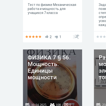
Тест по физике Механическая
Зада
работа и мощность для
позв
учащихся 7 класса
сте
опре
усво
каж
отде
цел
2
1
обус
офор
вопр
пров
ФИЗИКА 7 § 56.
Ра
Мощность.
мо
Единицы
эл
мощности
то
10.04.2025
108
0
23