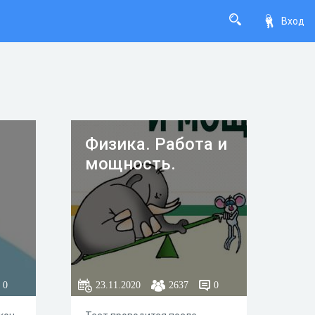
Вход
Физика. Работа и
мощность.
0
23.11.2020
2637
0