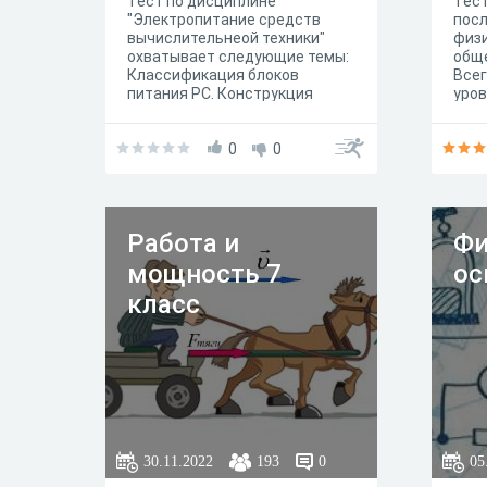
Тест по дисциплине
Тест
"Электропитание средств
посл
вычислительнеой техники"
физи
охватывает следующие темы:
общ
Классификация блоков
Всег
питания РС. Конструкция
уров
блоков питания PC.
тест
Технические характеристики и
прав
классификация блоков
0
0
зада
питания PC.
виде
прох
Работа и
Фи
мощность 7
ос
класс
30.11.2022
193
0
05