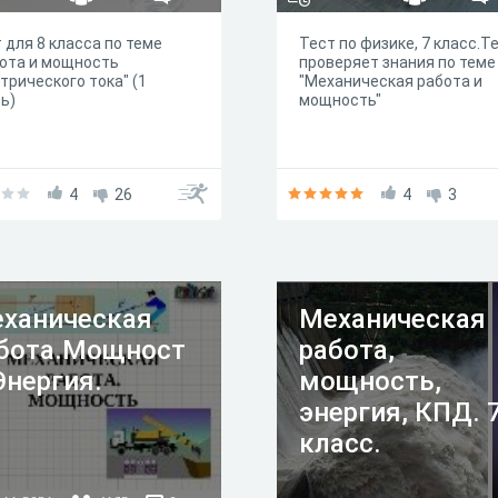
 для 8 класса по теме
Тест по физике, 7 класс.Т
ота и мощность
проверяет знания по теме
трического тока" (1
"Механическая работа и
ь)
мощность"
4
26
4
3
ханическая
Механическая
бота.Мощност
работа,
Энергия.
мощность,
энергия, КПД. 
класс.