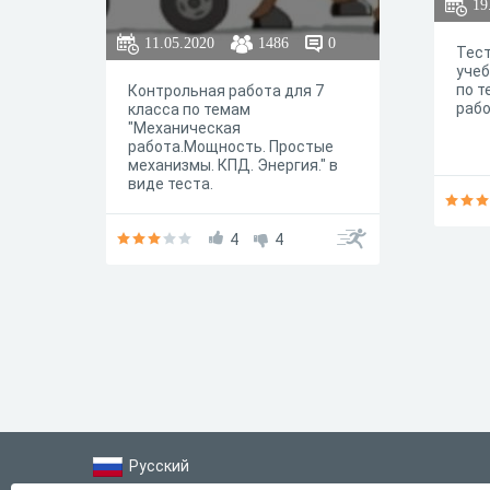
19
11.05.2020
1486
0
Тест
учеб
по т
Контрольная работа для 7
рабо
класса по темам
"Механическая
работа.Мощность. Простые
механизмы. КПД. Энергия." в
виде теста.
4
4
Русский