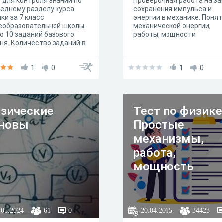
 для контроля знаний по
Проверочная работа на за
еднему разделу курса
сохранения импульса и
ки за 7 класс
энергии в механике. Поня
еобразовательной школы.
механической энергии,
о 10 заданий базового
работы, мощности
ня. Количество заданий в
е 10: с выбором одного
ильного ответа - 6
ний, с вводом ответа в
1
0
1
0
 числа - 4 задания. Время
ождения теста 45 минут.
зические
Тест по физике
новы
Простые
механизмы,
работа,
мощность
.05.2024
61
0
20.04.2015
34423