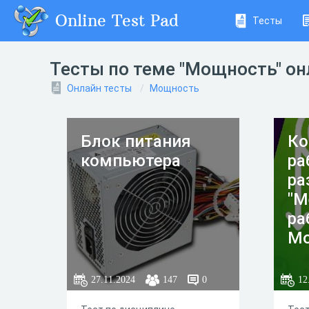
Online Test Pad
Тесты
Тесты по теме "Mощность" он
Онлайн тесты
Мощность
Блок питания
Ко
компьютера
ра
ра
"М
ра
Мо
Эн
27.11.2024
147
0
12