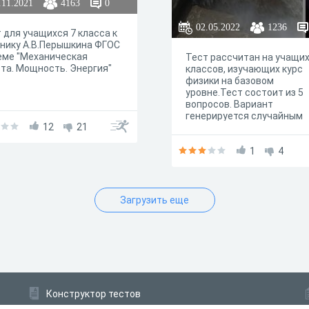
.11.2021
4163
0
02.05.2022
1236
 для учащихся 7 класса к
нику А.В.Перышкина ФГОС
еме "Механическая
Тест рассчитан на учащих
та. Мощность. Энергия"
классов, изучающих курс
физики на базовом
уровне.Тест состоит из 5
вопросов. Вариант
генерируется случайным
12
21
образом из базы данных п
каждой задаче. Ответ
формируется автоматичес
1
4
но его можно продублиро
по e-mail (после прохожд
теста есть специальная
форма).
Загрузить еще
Конструктор тестов