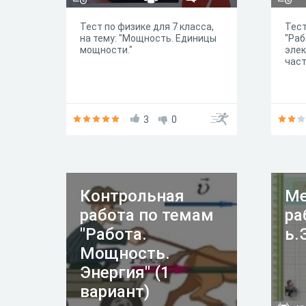
Тест по физике для 7 класса,
Тест
на тему: "Мощность. Единицы
"Раб
мощности."
элек
част
3
0
Контрольная
Ме
работа по темам
ра
"Работа.
ь.
Мощность.
Энергия" (1
вариант)