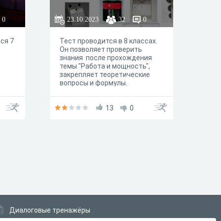
0
23.10.2023
32
0
ся 7
Тест проводится в 8 классах.
Он позволяет проверить
знания после прохождения
темы "Работа и мощность",
закрепляет теоретические
вопросы и формулы.
о
ки,
13
0
вать
ения
Диалоговые тренажёры