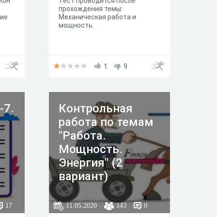
кон
Тест проводится после
прохождения темы:
тие
Механическая работа и
мощность.
1
9
-7.
Контрольная
работа по темам
"Работа.
Мощность.
Энергия" (2
вариант)
17
11.05.2020
143
0