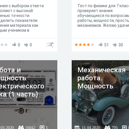
ния с выбором ответа
Тест по физике для 7 клас
оляют с высокой
проверяет знания
пенью точности
обучающихся по вопроса
делить показатели
работы, мощности, прост
ения материала как
механизмов. Желаю удачи
дым учеником в
льности, так и классом в
ом. Данная возможность
лавливается простотой
0
0
51
30
мления ответа на
осы при данной форме
ерки.
бота и
Механическая
щность
работа.
ектрического
Мощность
ка (1 часть)
.03.2020
16042
1
11.04.2020
795