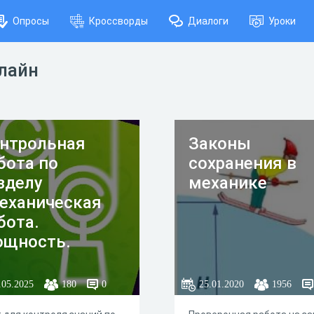
Опросы
Кроссворды
Диалоги
Уроки
лайн
нтрольная
Законы
бота по
сохранения в
зделу
механике
еханическая
бота.
щность.
ергия" 7 класс
.05.2025
180
0
25.01.2020
1956