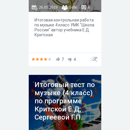
26.05.2019
1486
4
Итоговая контрольная работа
по музыке 4 класс УМК "Школа
России" автор учебника Е.Д.
Критская
7
4
Итоговый тест по
музыке (4 класс)
по программе
Критской Е.Д;
Сергеевой Г.П.