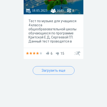
18.05.2023
1643
4
Тест по музыке для учащихся
4 класса
общеобразовательной школы
обучающихся по программе
Критской Е.Д, Сергеевой Г.П.
Данный тест проводятся в
конце учебного года, и
выявляет знания учащихся
полученные за целый учебный
6
15
год.
Загрузить еще