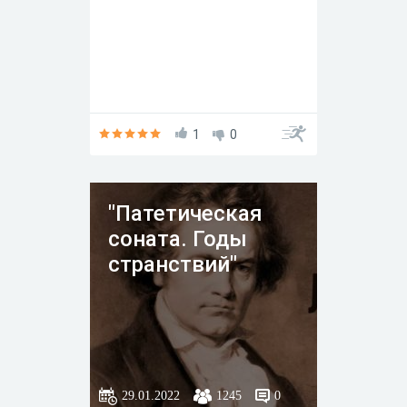
1
0
"Патетическая
соната. Годы
странствий"
29.01.2022
1245
0