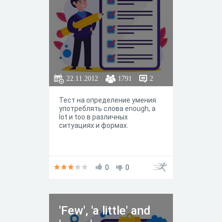
22.11.2012
1791
2
Тест на определение умения
употреблять слова еnough, a
lot и too в различных
ситуациях и формах.
0
0
'Few', 'a little' and