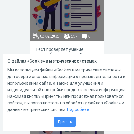
03.02.2015
597
0
Тест проверяет умение
употреблять артикль the в
английском языке.
О файлах «Cookie» и метрических системах
Мы используем файлы «Cookie» и метрические системы
для сбора и анализа информации о производительности и
использовании сайта, а также для улучшения и
индивидуальной настройки предоставления информации.
1
0
Нажимая кнопку «Принять» или продолжая пользоваться
сайтом, вы соглашаетесь на обработку файлов «Cookie» и
данных метрических систем.
Подробнее
"Articles" test № 6
Принять