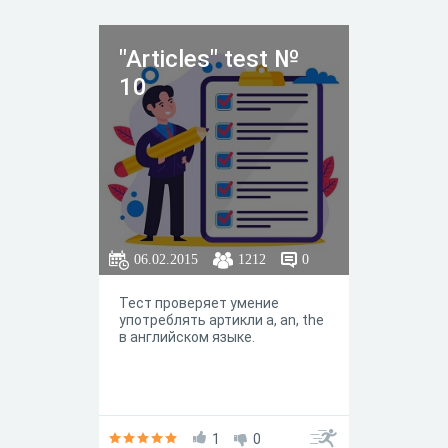
"Articles" test №
10
06.02.2015
1212
0
Тест проверяет умение
употреблять артикли a, an, the
в английском языке.
1
0