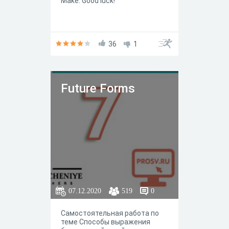
Make. Good luck!
36
1
Future Forms
07.12.2020
519
0
Самостоятельная работа по
теме Способы выражения