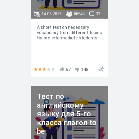
14.03.2015
66543
33
A short test on necessary
vocabulary from different topics
for pre-intermediate students.
67
148
Тест по
английскому
языку для 5-го
класса глагол to
be