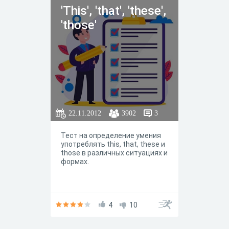
'This', 'that', 'these',
'those'
22.11.2012
3902
3
Тест на определение умения
употреблять this, that, these и
those в различных ситуациях и
формах.
4
10