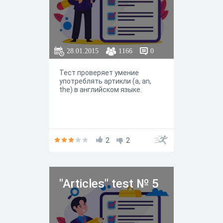
28.01.2015
1166
0
Тест проверяет умение
употреблять артикли (a, an,
the) в английском языке.
2
2
"Articles" test № 5