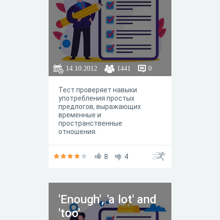
14.10.2012
1441
0
Тест проверяет навыки
употребления простых
предлогов, выражающих
временные и
пространственные
отношения.
8
4
'Enough', 'a lot' and
'too'