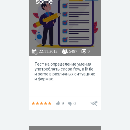
'some'
22.11.2012
5497
0
Тест на определение умения
употреблять слова few, a little
и some в различных ситуациях
и формах.
9
0