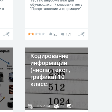
ия
Тест по информатике для
обучающихся 7 класса на тему
и в
"Представление информации".
25
171
Кодирование
информации
(числа, текст,
графика) 10
класс.
10.05.2024
75
0