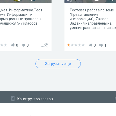
дмет: Информатика.Тест
Тестовая работа по теме
еме: Информация и
"Представление
ормационные процессы
информации", 7 класс.
учащихся 5-7 классов.
Задания направлены на
умение распознавать зна
0
0
0
1
Загрузить еще
Конструктор тестов
Конструктор опросов
Конструктор кроссвордов