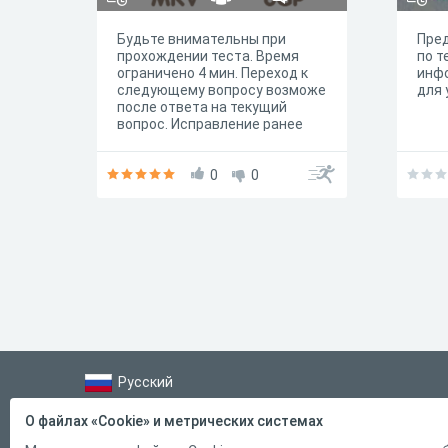
Будьте внимательны при
Пре
прохождении теста. Время
по т
ограничено 4 мин. Переход к
инф
следующему вопросу возможе
для 
после ответа на текущий
вопрос. Исправление ранее
данного ответа не
предусмотрено
0
0
Русский
Справка
О файлах «Cookie» и метрических системах
Форма обратной связи