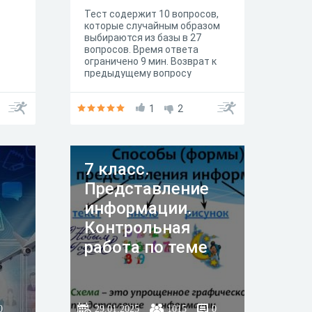
Тест содержит 10 вопросов,
которые случайным образом
выбираются из базы в 27
вопросов. Время ответа
ограничено 9 мин. Возврат к
предыдущему вопросу
заблокирован. При ответах на
вопросы не нажимайте кнопку
"Назад" в браузере, чтобы не
1
2
потерять информацию.
7 класс.
Представление
информации.
Контрольная
работа по теме
0
29.01.2025
1015
0