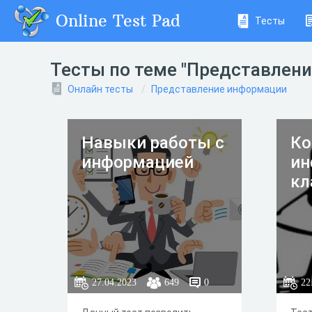
Online Test Pad
Тесты
Тесты по теме "Представлен
Онлайн тесты
Представление информации
Навыки работы с
Ко
информацией
ин
кл
27.04.2023
649
0
22