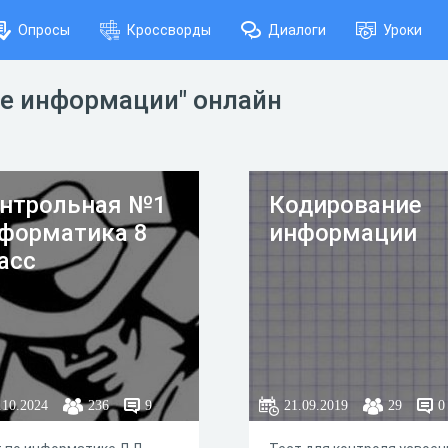
Опросы
Кроссворды
Диалоги
Уроки
ие информации" онлайн
нтрольная №1
Кодирование
форматика 8
информации
асс
.10.2024
236
9
21.09.2019
29
0