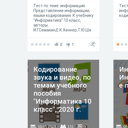
Тест по теме: информации.
Тест
Представление информации,
инф
языки кодирования. К учебнику
коди
"Информатика" 10 класс,
авторы
И.Г.Семакин,Е.К.Хеннер,Т.Ю.Ше
ина.
0
1
Кодирование
Ин
звука и видео, по
Ин
темам учебного
е 
пособия
"Информатика 10
класс", 2020 г.
10.05.2024
131
0
08