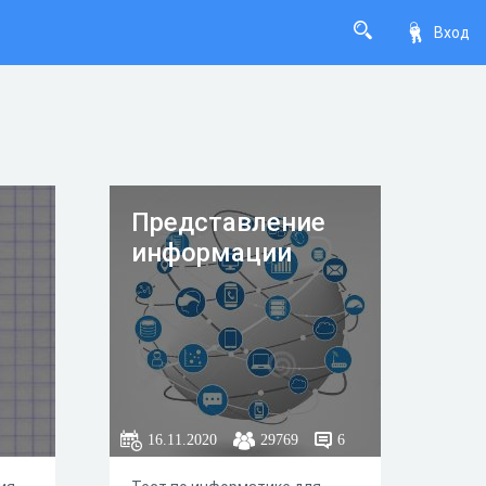
Вход
Представление
информации
16.11.2020
29769
6