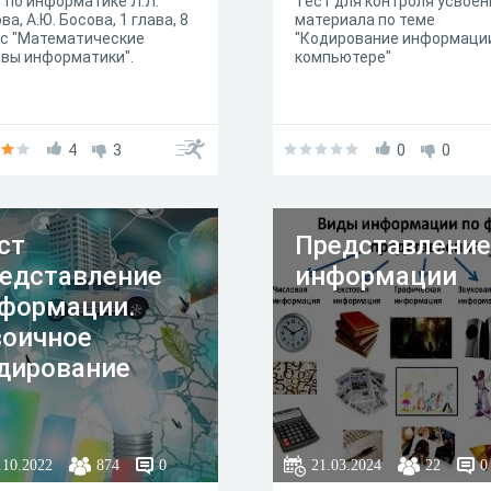
 по информатике Л.Л.
Тест для контроля усвоен
ва, А.Ю. Босова, 1 глава, 8
материала по теме
сс "Математические
"Кодирование информаци
вы информатики".
компьютере"
4
3
0
0
ст
Представление
едставление
информации
формации.
оичное
дирование
.10.2022
874
0
21.03.2024
22
0