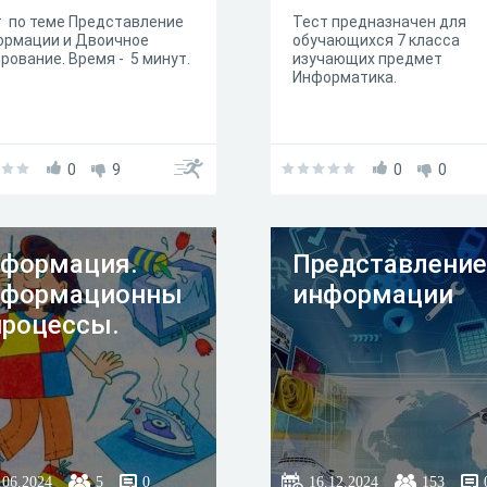
 по теме Представление
Тест предназначен для
ормации и Двоичное
обучающихся 7 класса
рование. Время - 5 минут.
изучающих предмет
Информатика.
0
9
0
0
формация.
Представление
формационны
информации
процессы.
.06.2024
5
0
16.12.2024
153