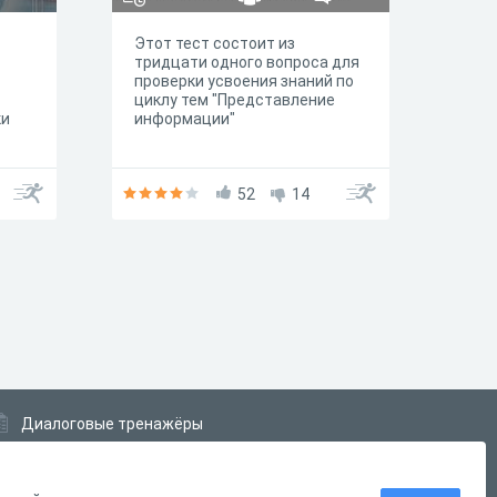
Этот тест состоит из
тридцати одного вопроса для
проверки усвоения знаний по
циклу тем "Представление
ки
информации"
52
14
Диалоговые тренажёры
Комплексные задания
Система Дистанционного Обучения