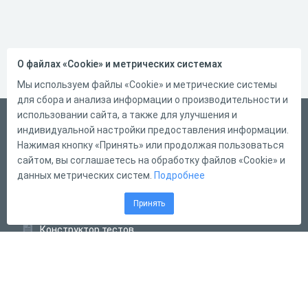
О файлах «Cookie» и метрических системах
Мы используем файлы «Cookie» и метрические системы
для сбора и анализа информации о производительности и
использовании сайта, а также для улучшения и
Русский
индивидуальной настройки предоставления информации.
Справка
Нажимая кнопку «Принять» или продолжая пользоваться
сайтом, вы соглашаетесь на обработку файлов «Cookie» и
Форма обратной связи
данных метрических систем.
Подробнее
Контакты
Принять
Тарифы
Конструктор тестов
Конструктор опросов
Конструктор кроссвордов
Диалоговые тренажёры