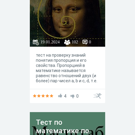
19.01.2024
102
0
тест на проверку знаний
понятия пропорция и его
свойства. Пропорцией в
математике называется
равенство отношений двух (и
более) пар чисел a, b и с, d, т.е.
равенство вида a : b = c : d или
4
0
Тест по
математике по