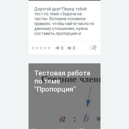
Дорогой друг! Перед тобой
тест по теме «Задачи на
части». Вспомни основное
правило: чтобы найти число по
данному отношению, нужно
составить пропорцию и
решить её. В этом тесте тебя
ждут 5 задач. К каждой задаче
требуется записать числовой
0
0
ответ. Внимательно читай
условие и не спеши. Пример
решения:Если отношение
яблок к бананам 3 : 5, а яблок
Тестовая работа
16 кг, то: 3 + 5 = 8 - всего
частей; 16 : 8 = 2 (кг) - одна
по теме
часть и далее отвечаем на
вопрос задачи. Можно
"Пропорция"
сотавить пропорцию и решить
её. Желаю удачи!