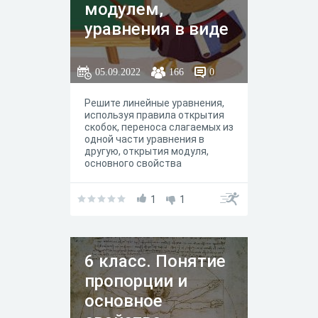
активизируются личностные
модулем,
качества : самостоятельность
в достижении цели,
уравнения в виде
возрастает самооценка и
пропорции.
интерес к математике.
05.09.2022
166
0
Решите линейные уравнения,
используя правила открытия
скобок, переноса слагаемых из
одной части уравнения в
другую, открытия модуля,
основного свойства
пропорции, умножения и
деления обыкновенных
дробей, сложения
1
1
отрицательных чисел и чисел
с разными згнаками.
6 класс. Понятие
пропорции и
основное