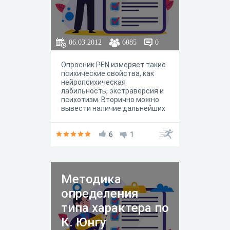
06.03.2012
6085
0
Опросник PEN измеряет такие
психические свойства, как
нейропсихическая
лабильность, экстраверсия и
психотизм. Вторично можно
вывести наличие дальнейших
черт личности таких, как
эмоционально-волевая
стабильность и отнесение
6
1
темпераментов к
классическим типам: холерик,
сангвиник, флегматик,
меланхолик. Опросник
Методика
показывает связь между
этими четырьмя типами
определения
темпераментов и
результатами факторно-
типа характера по
аналитического описания
К. Юнгу
личности. Время ответов не