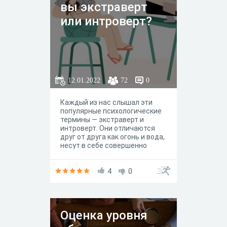
вы экстраверт
или интроверт?
12.01.2022
72
0
Каждый из нас слышал эти
популярные психологические
термины — экстраверт и
интроверт. Они отличаются
друг от друга как огонь и вода,
несут в себе совершенно
противоположные смыслы и
остаются актуальными по сей
день. Но пытались ли вы
4
0
когда-нибудь отнести себя к
одному из этих терминов?
Разобраться, чье описание
вам ближе: спокойного,
Оценка уровня
сдержанного и педантичного
интраверта или общительного