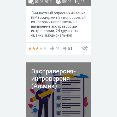
06.03.2012
59102
27
Личностный опросник Айзенка
(EPI) содержит 57 вопросов, 24
из которых направлены на
выявление экстравсрсии-
интроверсии, 24 других - на
оценку эмоциональной
стабильности-
нестабильности (нейротизма),
остальные 9 составляют
46
51
контрольную группу вопросов,
предназначенную для оценки
искренности испытуемого, его
отношения к обследованию и
Экстраверсия-
достоверности результатов.
интроверсия
(Айзенк)