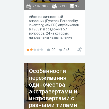
22.02.2017
72390
95
Айзенка личностный
опросник (Eysenck Personality
Inventory, или ЕРI) опубликован
в 1963 г. и содержит 57
вопросов, 24 из которых
направлены на выявление
экстравсрсии-интроверсии, 24
других - на оценку
эмоциональной
90
345
стабильности-
нестабильности (нейротизма),
остальные 9 составляют
контрольную группу вопросов,
Особенности
предназначенную для оценки
искренности испытуемого, его
переживания
отношения к обследованию и
достоверности результатов. Г.
одиночества
Айзенк разработал два
экстравертами и
варианта данной методики (А
и В), которые отличаются
интровертами с
только текстом опросника.
нструкция, ключ и обработка
разными типами
данных дублируются. Наличие