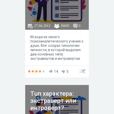
ограничивается, хотя не
рекомендуется затягивать
процедуру обследования.
27.04.2012
30695
0
Исходя из своего
психоаналитического учения о
душе, Юнг создал типологию
личности, в которой выделил
два основных типа:
экстравертов и интровертов.
Эти психологические типы
личности сосуществуют в
каждом человеке. Определить
14
5
конкретный психологический
тип личности можно путем
выявления превалирующей
характеристики одной из
Тuп характера:
сторон – экстраверсии или
интроверсии. В том случае,
экстраверт или
если соотношение
экстраверсии и интроверсии у
интроверт?
человека примерно