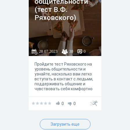
общительности
и импульсивного экстраверта?
Нет? Тогда предлагаю вам
(тест В.Ф.
пройти этот тест, чтобы
Ряховского)
окончательно разобраться в
себе. Начинаем?
28.07.2023
38
0
Пройдите тест Ряховского на
уровень общительности и
узнайте, насколько вам легко
вступать в контакт с людьми,
поддерживать общение и
чувствовать себя комфортно
в социальных ситуациях. Тест
помогает определить
особенности коммуникации и
0
0
уровень социальной
открытости.
Загрузить еще