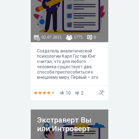
одинаковое, то его относят к
амбивертам. Узнайте, к какому
типу личности относитесь Вы!
02.07.2015
1775
0
Создатель аналитической
психологии Карл Густав Юнг
считал, что для любого
человека существует два
способа приспособиться к
внешнему миру. Первый – это
экспансия, заключающаяся в
постоянном общении,
расширении контактов и
10
2
деловых связей. Так
действуют экстраверты,
пытающиеся взять от жизни
как можно больше. В отличие
Экстраверт Вы
от них интроверты мало
контактны, они ограничивают
или Интроверт
общение с другими людьми,
замыкаются в себе, прячутся,