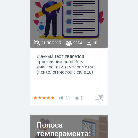
как улитки в своих раковинах.
Хотите узнать, кто вы –
экстраверт или интроверт?
21.06.2016
9364
10
Данный тест является
простейшим способом
диагностики темпераметра
(психологического склада)
11
1
Полоса
темперамента: