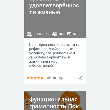
удовлетворённос
ти жизнью
30.08.2023
108
16
Цель: проанализировать типы
рефлексии, свойственные
человеку, его ценностные и
смысловые ориентиры в
жизни, связь их с
субъективной
удовлетворённостью жизнью
в целом. Блог тестов состоит
из трех тестов: 1.Тест
30
1
смысложизненных
ориентаций, СЖО/PIL Авторы:
Дж. Крамбо, Л. Махолик (1964)
Адаптация: Д. А. Леонтьев
Функциональная
(1988) 2.Дифференциальный
тип рефлексии, ДТР
грамотность.Пок
Отечественная