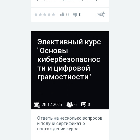
родителей способности
распознавать и
интерпретировать
0
0
собственное психическое
состояние и психическое
состояние своих детей для
понимания смысла поведения.
Элективный курс
"Основы
кибербезопаснос
ти и цифровой
грамостности"
28.12.2025
6
0
Ответь на несколько вопросов
и получи сертификат о
прохождении курса