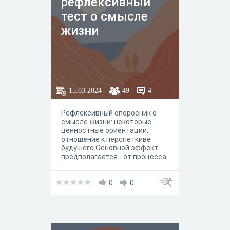
рефлексивный
тест о смысле
жизни
15.03.2024
49
4
Рефлексивный опоросник о
смысле жизни: некоторые
ценностные ориентации,
отношение к перспеткиве
будушего.Основной эффект
предполагается - от процесса
прохождения, а именно:
задумываясь над
представленными вопросами,
0
0
респондент шире смотрит на
сложившиеся
обстоятельства. Ничего
серьезного - лишь немного
порефлексировать в течение