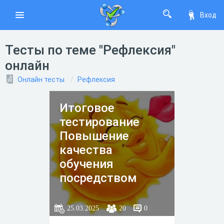
Вход
Тесты по теме "Рефлексия"
онлайн
Онлайн тесты
Рефлексия
Итоговое
тестирование
Повышение
качества
обучения
посредством
использования
цифровых
25.03.2025
20
0
образовательных