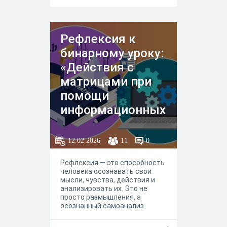
Рефлексия к
бинарному уроку:
«Действия с
матрицами при
помощи
информационных
технологий» для
ТОРА-23с
12.02.2026
11
0
Рефлексия — это способность
человека осознавать свои
мысли, чувства, действия и
анализировать их. Это не
просто размышления, а
осознанный самоанализ.