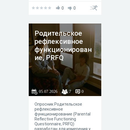
вопросы, так ты поможешь
учителю делать уроки
0
0
качественнее
Родительское
рефлексивное
функционирован
ие, PRFQ
05.07.2026
7
0
Опросник Родительское
рефлексивное
функционирование (Parental
Reflective Functioning
Questionnaire, PRFQ)
разработан для измерения у