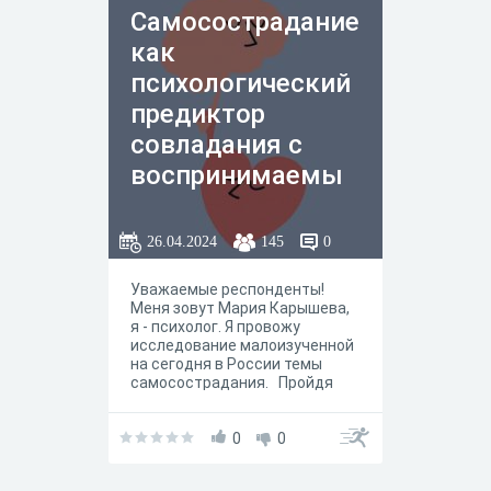
10-15 минут.
Самосострадание
как
психологический
предиктор
совладания с
воспринимаемы
м и
родительским
26.04.2024
145
0
стрессом
Уважаемые респонденты!
Меня зовут Мария Карышева,
я - психолог. Я провожу
исследование малоизученной
на сегодня в России темы
самосострадания. Пройдя
тест, вы: - узнаете, что
включает в себя понятие
самосострадание и насколько
0
0
оно развито у вас, - если вы
счастливый «обладатель»