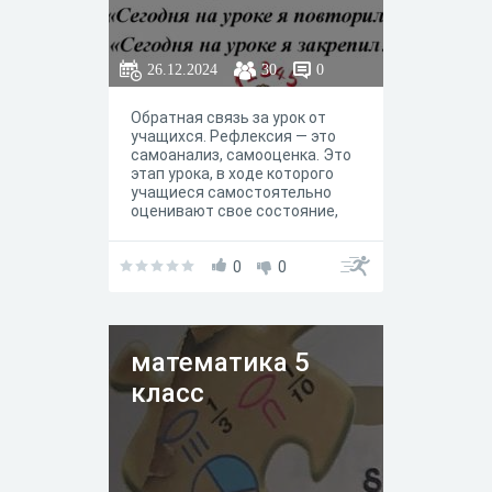
26.12.2024
30
0
Обратная связь за урок от
учащихся. Рефлексия — это
самоанализ, самооценка. Это
этап урока, в ходе которого
учащиеся самостоятельно
оценивают свое состояние,
свои эмоции и результаты
своей деятельности.
Рефлексия помогает ребенку
0
0
систематизировать
полученный опыт, сравнить
свои успехи с успехами других
учеников.
математика 5
класс