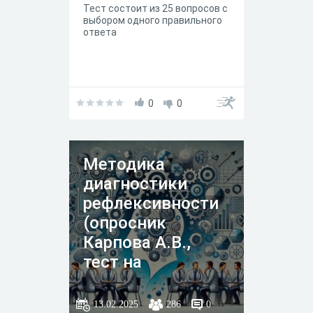
Тест состоит из 25 вопросов с
ресурсов в
выбором одного правильного
преподавании
ответа
математики
0
0
Методика
диагностики
рефлексивности
(опросник
Карпова А.В.,
тест на
рефлексию)
13.02.2025
286
0