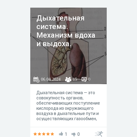
Дыхательная
система.
Механизм вдоха
и выдоха.
06.04.2024
15
0
Дыхательная система — это
совокупность органов,
обеспечивающих поступление
кислорода из окружающего
воздуха в дыхательные пути и
осуществляющих газообмен,
то есть поступление
кислорода в кровоток и
выведение углекислого газа из
1
0