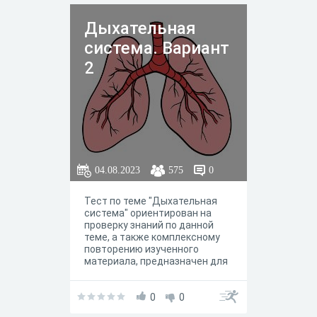
Дыхательная
система. Вариант
2
04.08.2023
575
0
Тест по теме "Дыхательная
система" ориентирован на
проверку знаний по данной
теме, а также комплексному
повторению изученного
материала, предназначен для
школьников 8-го класса, а
также для учеников, которые
готовятся к сдаче ОГЭ или ЕГЭ
0
0
по биологии.