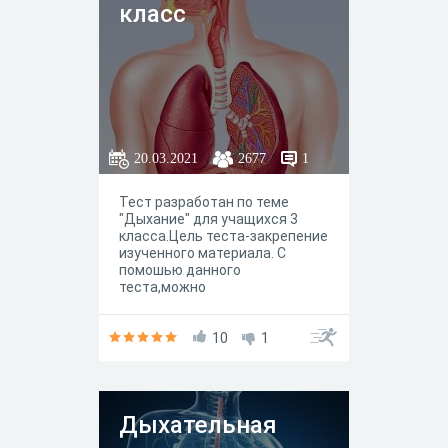
класс
20.03.2021
2677
1
Тест разработан по теме
"Дыхание" для учащихся 3
класса.Цель теста-закрепение
изученного материала. С
помошью данного
теста,можно
проконтролировать усвоение
материала при
самостоятельной подготовке
10
1
домашнего задания.
Дыхательная