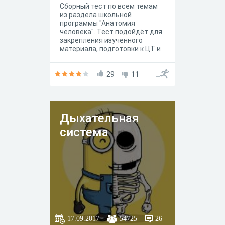
Сборный тест по всем темам
из раздела школьной
программы "Анатомия
человека". Тест подойдёт для
закрепления изученного
материала, подготовки к ЦТ и
ЕГЭ, проверки и освежения
своих знаний
29
11
Дыхательная
система
17.09.2017
54725
26