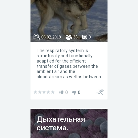
06.02.2019
35
0
The respiratory system is
structurally and functionally
adapt ed for the efficient
transfer of gases between the
ambient air and the
bloodstream as well as between
the bloodstream and the
tissues. The major functional
components of the res piratory
0
0
system are: the airways, alveoli,
and blood vessels of the lungs;
the tissues of the chest wall
and diaphragm;
Дыхательная
система.