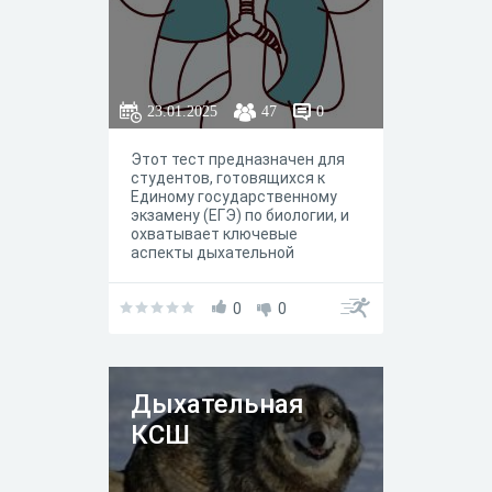
23.01.2025
47
0
Этот тест предназначен для
студентов, готовящихся к
Единому государственному
экзамену (ЕГЭ) по биологии, и
охватывает ключевые
аспекты дыхательной
системы человека и животных.
Тест включает в себя
вопросы, направленные на
0
0
проверку знаний о строении,
функциях и механизмах
работы дыхательной системы,
а также о процессах
Дыхательная
газообмена и роли
дыхательной системы в
КСШ
организме.