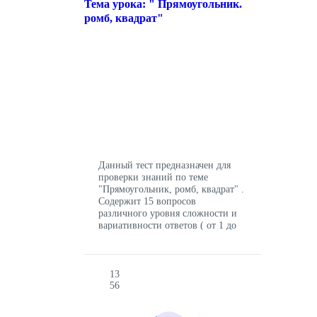
Тема урока: " Прямоугольник.
ромб, квадрат"
Данный тест предназначен для
проверки знаний по теме
"Прямоугольник, ромб, квадрат" .
Содержит 15 вопросов
различного уровня сложности и
вариативности ответов ( от 1 до
нескольких правильных ответов).
Дается всего одна попытка на
решениеи этого теста. Желаю
удачи1
13
56