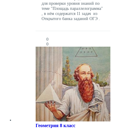
для проверки уровня знаний по
теме "Площадь параллелограмма"
, в нём содержатся 11 задач из
Открытого банка заданий ОГЭ .
Ответом для каждого задания
служит целое число или
десятичная дробь. .
0
0
Геометрия 8 класс