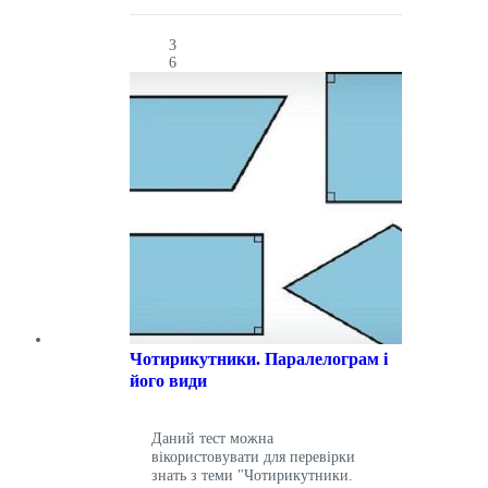
3
6
Чотирикутники. Паралелограм і
його види
Даний тест можна
вікористовувати для перевірки
знать з теми "Чотирикутники.