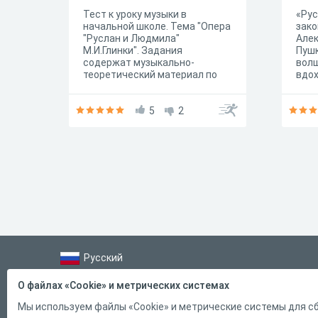
Тест к уроку музыки в
«Рус
начальной школе. Тема "Опера
зако
"Руслан и Людмила"
Але
М.И.Глинки". Задания
Пушк
содержат музыкально-
волш
теоретический материал по
вдо
данной теме.
дре
были
5
2
любо
друж
счас
труд
вери
Русский
Справка
О файлах «Cookie» и метрических системах
Форма обратной связи
Мы используем файлы «Cookie» и метрические системы для сб