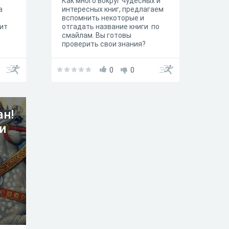
Как много вокруг чудесных и
а
интересных книг, предлагаем
вспомнить некоторые и
оит
отгадать название книги по
смайлам. Вы готовы
проверить свои знания?
0
0
ан!
и