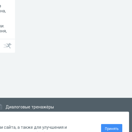
в
на,
ки.
оня,
что
ть.
Диалоговые тренажёры
Комплексные задания
Система Дистанционного Обучения
 сайта, а также для улучшения и
Принять