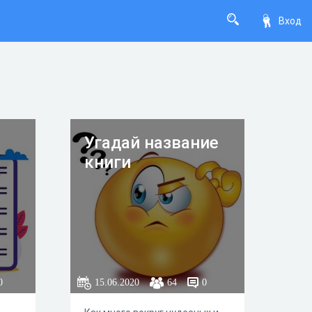
Вход
Угадай название
книги
0
15.06.2020
64
0