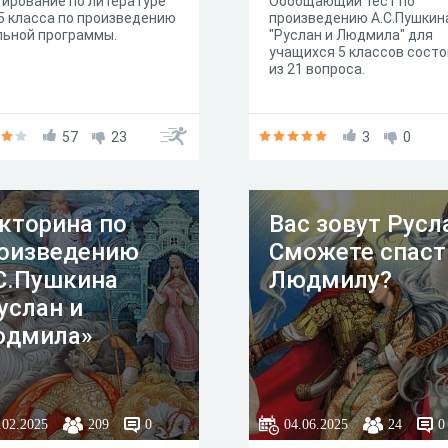
ирование по литературе
Обобщающий тест по
5 класса по произведению
произведению А.С.Пушкин
льной программы.
"Руслан и Людмила" для
учащихся 5 классов сост
из 21 вопроса.
57
23
3
0
кторина по
Вас зовут Русл
оизведению
Сможете спаст
С.Пушкина
Людмилу?
услан и
дмила»
.02.2025
209
0
04.06.2025
24
0