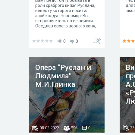
Вам предстоит побывать в
Тест
роли храброго князя Руслана,
для 
невесту которого похитил
шко
злой колдун Черномор! Вы
отправляетесь на ее поиски.
Оседлав своего верного коня,
вы, полный решимости во что
бы то ни стало отыскать
красавицу, двинулись в путь.
0
0
Опера "Руслан и
Ви
Людмила"
пр
М.И.Глинка
А.
«Р
Лю
08.02.2022
596
0
23