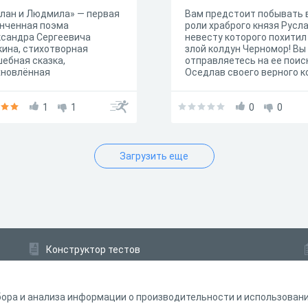
лан и Людмила» — первая
Вам предстоит побывать 
нченная поэма
роли храброго князя Русла
ксандра Сергеевича
невесту которого похитил
ина, стихотворная
злой колдун Черномор! Вы
ебная сказка,
отправляетесь на ее поис
хновлённая
Оседлав своего верного к
внерусскими
вы, полный решимости во 
нами.Поэма учит ценить
бы то ни стало отыскать
вь, верность, подлинную
1
1
красавицу, двинулись в пу
0
0
бу, сражаться за своё
тье, не отступать перед
ностями, быть храбрым и
ть в себя.
Загрузить еще
Конструктор тестов
Конструктор опросов
Конструктор кроссвордов
ора и анализа информации о производительности и использовании