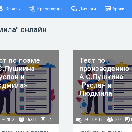
Опросы
Кроссворды
Диалоги
Уроки
мила" онлайн
ст по поэме
Тест по
С.Пушкина
произведению
услан и
А.С.Пушкина
дмила»
"Руслан и
Людмила"
.09.2012
16231
12
09.11.2017
500