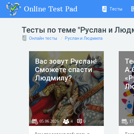
Online Test Pad
Тесты
Тесты по теме "Руслан и Люд
Онлайн тесты
Руслан и Людмила
Вас зовут Руслан!
Те
Сможете спасти
А.
Людмилу?
«Р
Лю
05.06.2026
4
0
17