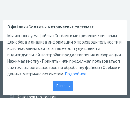
О файлах «Cookie» и метрических системах
Мы используем файлы «Cookie» и метрические системы
для сбора и анализа информации о производительности и
использовании сайта, а также для улучшения и
Русский
индивидуальной настройки предоставления информации.
Справка
Нажимая кнопку «Принять» или продолжая пользоваться
сайтом, вы соглашаетесь на обработку файлов «Cookie» и
Форма обратной связи
данных метрических систем.
Подробнее
Контакты
Принять
Тарифы
Конструктор тестов
Конструктор опросов
Конструктор кроссвордов
Диалоговые тренажёры