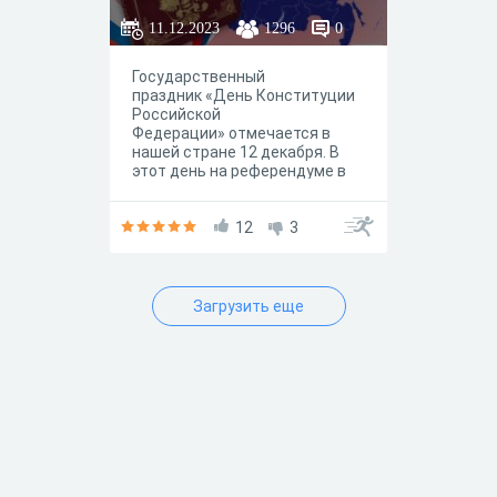
11.12.2023
1296
0
Государственный
праздник «День Конституции
Российской
Федерации» отмечается в
нашей стране 12 декабря. В
этот день на референдуме в
1993 году была принята
российская Конституция.
Полный её текст был
12
3
опубликован 25 декабря 1993
года в «Российской газете». С
тех пор данный праздник
принято считать одним из
Загрузить еще
важнейших государственных
праздников России. Это и не
удивительно, ведь принятие
Конституции является одним
из самых значимых моментов
в истории каждого
государства и народа.