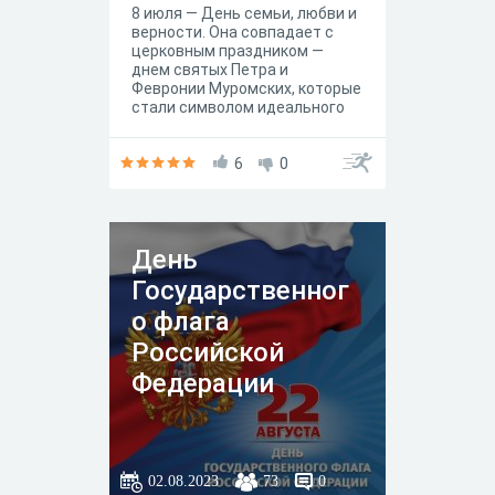
8 июля — День семьи, любви и
верности. Она совпадает с
церковным праздником —
днем святых Петра и
Февронии Муромских, которые
стали символом идеального
брака. Их любовь прошла все
горести и испытания, не
сломалась и не угасла до
6
0
конца жизни.
День
Государственног
о флага
Российской
Федерации
02.08.2023
73
0