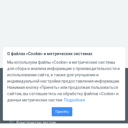
О файлах «Cookie» и метрических системах
Мы используем файлы «Cookie» и метрические системы
для сбора и анализа информации о производительности и
использовании сайта, а также для улучшения и
Русский
индивидуальной настройки предоставления информации.
Справка
Нажимая кнопку «Принять» или продолжая пользоваться
сайтом, вы соглашаетесь на обработку файлов «Cookie» и
Форма обратной связи
данных метрических систем.
Подробнее
Контакты
Принять
Тарифы
Конструктор тестов