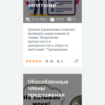
запятыми"
23.11.2014
13732
11
Данное упражнение позволит
проверить ваши знания по
темам: "Выделение
причастного и
деепричастного оборота
запятыми", "Однородные
определения, неоднородные
определения", "Приложение".
Рекомендован для
45
6
использования в основной
школе (7-9 классы)
Обособленные
члены
предложения