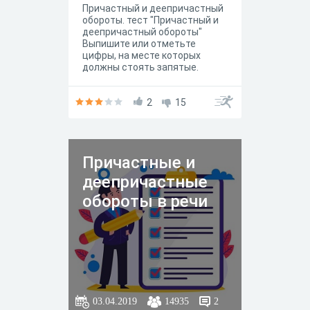
Причастный и деепричастный
обороты. тест "Причастный и
деепричастный обороты"
Выпишите или отметьте
цифры, на месте которых
должны стоять запятые.
Ответ запишите без пробелов
и запятых. Сертификат в
конце. По вопросам
2
15
обращайтесь к
преподавателю. За каждое
задание даётся один балл.
Составитель теста: Останина
Причастные и
А.Е. 2 курс, филологический
факультет
деепричастные
обороты в речи
03.04.2019
14935
2