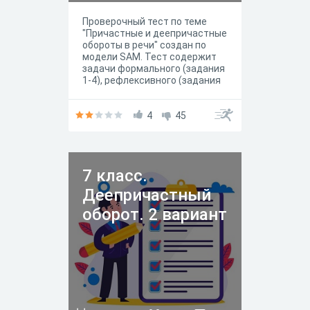
Проверочный тест по теме
"Причастные и деепричастные
обороты в речи" создан по
модели SAM. Тест содержит
задачи формального (задания
1-4), рефлексивного (задания
5-8) и функционального
(задания 9-10) уровней. Такое
построение помогает
4
45
определить уровень
присвоения учебного
содержания. Максимально
можно набрать 12 баллов,
7 класс.
распределение баллов по
уровням одинаковое.
Деепричастный
оборот. 2 вариант