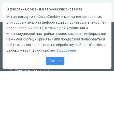
О файлах «Cookie» и метрических системах
Мы используем файлы «Cookie» и метрические системы
для сбора и анализа информации о производительности и
использовании сайта, а также для улучшения и
Русский
индивидуальной настройки предоставления информации.
Справка
Нажимая кнопку «Принять» или продолжая пользоваться
сайтом, вы соглашаетесь на обработку файлов «Cookie» и
Форма обратной связи
данных метрических систем.
Подробнее
Контакты
Принять
Тарифы
Конструктор тестов
Конструктор опросов
Конструктор кроссвордов
Диалоговые тренажёры
Комплексные задания
Система Дистанционного Обучения