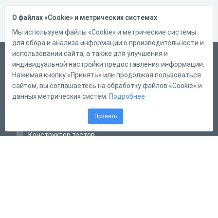
О файлах «Cookie» и метрических системах
Мы используем файлы «Cookie» и метрические системы
для сбора и анализа информации о производительности и
использовании сайта, а также для улучшения и
Русский
индивидуальной настройки предоставления информации.
Справка
Нажимая кнопку «Принять» или продолжая пользоваться
сайтом, вы соглашаетесь на обработку файлов «Cookie» и
Форма обратной связи
данных метрических систем.
Подробнее
Контакты
Принять
Тарифы
Конструктор тестов
Конструктор опросов
Конструктор кроссвордов
Диалоговые тренажёры
Комплексные задания
Система Дистанционного Обучения