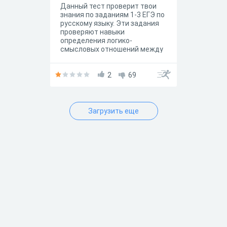
Данный тест проверит твои
знания по заданиям 1-3 ЕГЭ по
русскому языку. Эти задания
проверяют навыки
определения логико-
смысловых отношений между
предложениями, поиск
верного лексического
значения слова, умение
2
69
выполнять стилистический
анализ текста.
Загрузить еще