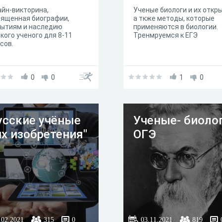
йн-викторина,
Ученые биологи и их откр
вященная биографии,
а ткже методы, которые
рытиям и наследию
применяются в биологии.
кого ученого для 8-11
Тренмруемся к ЕГЭ
сов.
0
0
1
0
усские учёные
Ученые- биоло
их изобретения"
ОГЭ
.02.2021
315
0
03.11.2021
819