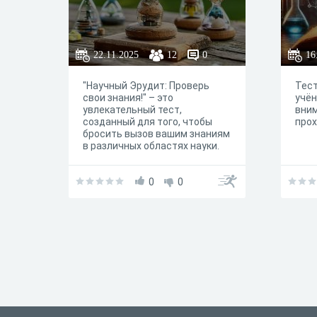
22.11.2025
12
0
16
"Научный Эрудит: Проверь
Тест
свои знания!" – это
учён
увлекательный тест,
вним
созданный для того, чтобы
про
бросить вызов вашим знаниям
в различных областях науки.
Откройте для себя новые
факты, освежите в памяти
забытое и узнайте, насколько
0
0
вы действительно
эрудированы в мире науки!
Тест охватывает широкий
спектр тем, включая физику,
химию, биологию, астрономию,
географию и многое другое. Он
подойдет как для тех, кто
только начинает свой путь в
изучении науки, так и для
настоящих знатоков,
желающих проверить свои