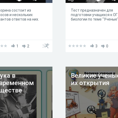
орина состоит из
Тест предназначен для
осов и нескольких
подготовки учащихся к ОГ
антов ответов на них.
биологии по теме "Ученые
1
2
3
0
ука в
Великие учены
временном
их открытия
ществе