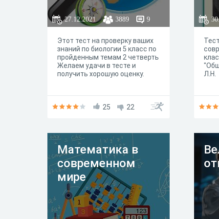
27.12.2021
3889
9
30
Этот тест на проверку ваших
Тест
знаний по биологии 5 класс по
совр
пройденным темам 2 четверть
клас
Желаем удачи в тесте и
"Общ
получить хорошую оценку.
Л.Н.
25
22
Математика в
Ве
современном
от
мире