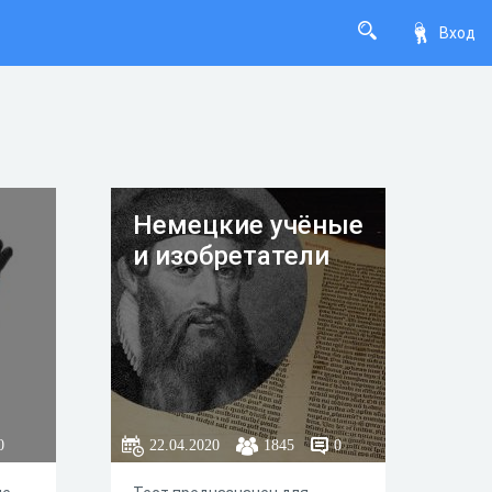
Вход
Немецкие учёные
и изобретатели
0
22.04.2020
1845
0