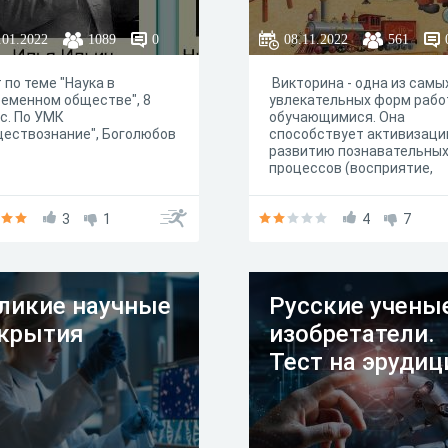
.01.2022
1089
0
08.11.2022
561
 по теме "Наука в
Викторина - одна из самы
еменном обществе", 8
увлекательных форм рабо
с. По УМК
обучающимися. Она
ествознание", Боголюбов
способствует активизаци
развитию познавательны
процессов (восприятие,
внимание, память,
сообразительность). Цель
3
1
викторины - Расширение
4
7
кругозора
ликие научные
Русские учены
крытия
изобретатели.
Тест на эруди