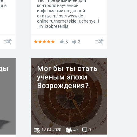
ые
Тест предназначен для
д в
контроля изученной
информации по данной
статье https://www.de-
online.ru/nemetskie_uchenye_i
_ih_izobretenija
5
3
оды
Мог бы ты стать
ученым эпохи
Возрождения?
12.04.2020
49
0