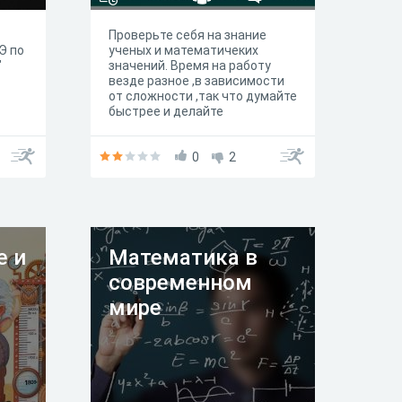
Проверьте себя на знание
Э по
ученых и математичеких
"
значений. Время на работу
везде разное ,в зависимости
от сложности ,так что думайте
быстрее и делайте
правильный выбор . Удачи вам
!!!!
0
2
е и
Математика в
современном
мире