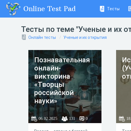
Online Test Pad
Тесты
Тесты по теме "Ученые и их о
Онлайн тесты
Ученые и их открытия
Познавательная
Ис
онлайн-
(У
викторина
от
«Творцы
российской
науки»
06.02.2025
131
0
18