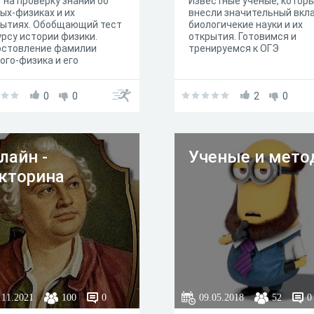
 на проверку знаний об
Известные ученые, котор
ых-физиках и их
внесли значительный вкла
рытиях. Обобщающий тест
биологичекие науки и их
урсу истории физики.
открытия. Готовимся и
остовление фамилии
тренируемся к ОГЭ
ого-физика и его
ытий. Открытия
анные учеными: Ремер,
, Столетов, Резерфорд,
0
0
2
0
ерель, Ом, Эйнштейн,
он, Кулон, Ньютон, Гук,
ик, максвелл, Фарадей,
лайн -
Ученые и мет
кторина
.11.2021
100
0
09.05.2018
52
0