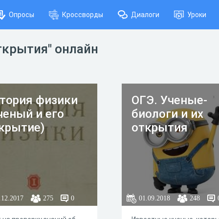
Опросы
Кроссворды
Диалоги
Уроки
ткрытия" онлайн
тория физики
ОГЭ. Ученые-
ченый и его
биологи и их
крытие)
открытия
.12.2017
275
0
01.09.2018
248