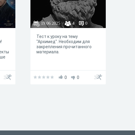
19.06.2025
4
0
Тест к уроку на тему
!
"Архимед". Необходим для
закрепления прочитанного
екты
материала.
чше
0
0