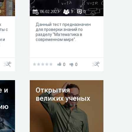
0
06.02.2023
3
0
х
Данный тест предназначен
ты с
для проверки знаний по
разделу "Математика в
и и
современном мире".
х
0
0
е и
Открытия
великих ученых
цию