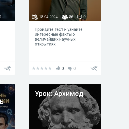
0
18.04.2024
86
0
Пройдите тест и узнайте
интересные факты о
величайших научных
открытиях
0
0
Урок: Архимед
ь