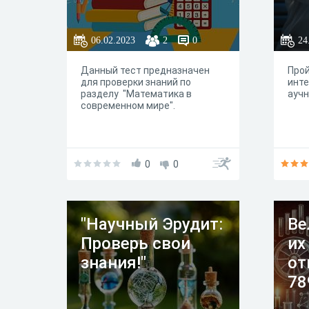
06.02.2023
2
0
24
Данный тест предназначен
Прой
для проверки знаний по
инте
разделу "Математика в
аучн
современном мире".
0
0
"Научный Эрудит:
Ве
Проверь свои
их
знания!"
от
78