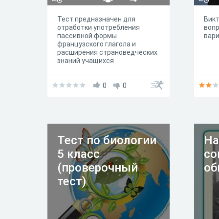
Тест предназначен для
Викт
отработки употребления
вопр
пассивной формы
вари
французского глагола и
расширения страноведческих
знаний учащихся
0
0
Тест по биологии
На
5 класс
со
(проверочный
об
тест)