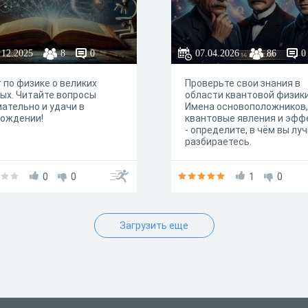
.12.2025
8
0
07.04.2026
86
0
 по физике о великих
Проверьте свои знания в
ых. Читайте вопросы
области квантовой физики
ательно и удачи в
Имена основоположников,
хождении!
квантовые явления и эфф
- определите, в чём вы лу
разбираетесь.
0
0
1
0
Загрузить еще