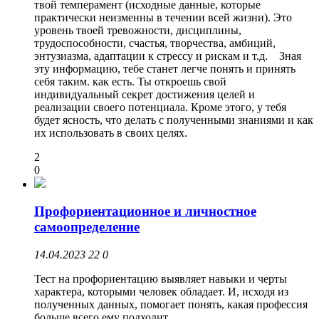
твой темперамент (исходные данные, которые
практически неизменны в течении всей жизни). Это
уровень твоей тревожности, дисциплины,
трудоспособности, счастья, творчества, амбиций,
энтузиазма, адаптации к стрессу и рискам и т.д. Зная
эту информацию, тебе станет легче понять и принять
себя таким. как есть. Ты откроешь свой
индивидуальный секрет достижения целей и
реализации своего потенциала. Кроме этого, у тебя
будет ясность, что делать с полученными знаниями и как
их использовать в своих целях.
2
0
Профориентационное и личностное
самоопределение
14.04.2023
22
0
Тест на профориентацию выявляет навыки и черты
характера, которыми человек обладает. И, исходя из
полученных данных, помогает понять, какая профессия
больше всего ему подходит