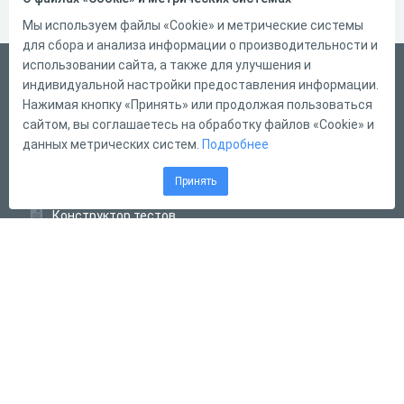
Мы используем файлы «Cookie» и метрические системы
для сбора и анализа информации о производительности и
использовании сайта, а также для улучшения и
Русский
индивидуальной настройки предоставления информации.
Справка
Нажимая кнопку «Принять» или продолжая пользоваться
сайтом, вы соглашаетесь на обработку файлов «Cookie» и
Форма обратной связи
данных метрических систем.
Подробнее
Контакты
Принять
Тарифы
Конструктор тестов
Конструктор опросов
Конструктор кроссвордов
Диалоговые тренажёры
Комплексные задания
Система Дистанционного Обучения