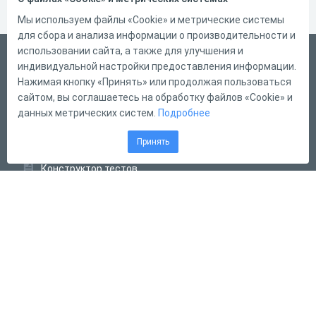
Мы используем файлы «Cookie» и метрические системы
для сбора и анализа информации о производительности и
использовании сайта, а также для улучшения и
Русский
индивидуальной настройки предоставления информации.
Справка
Нажимая кнопку «Принять» или продолжая пользоваться
сайтом, вы соглашаетесь на обработку файлов «Cookie» и
Форма обратной связи
данных метрических систем.
Подробнее
Контакты
Принять
Тарифы
Конструктор тестов
Конструктор опросов
Конструктор кроссвордов
Диалоговые тренажёры
Комплексные задания
Система Дистанционного Обучения