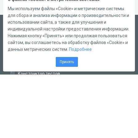
Мы используем файлы «Cookie» и метрические системы
для сбора и анализа информации о производительности и
использовании сайта, а также для улучшения и
Русский
индивидуальной настройки предоставления информации.
Справка
Нажимая кнопку «Принять» или продолжая пользоваться
сайтом, вы соглашаетесь на обработку файлов «Cookie» и
Форма обратной связи
данных метрических систем.
Подробнее
Контакты
Принять
Тарифы
Конструктор тестов
Конструктор опросов
Конструктор кроссвордов
Диалоговые тренажёры
Комплексные задания
Система Дистанционного Обучения