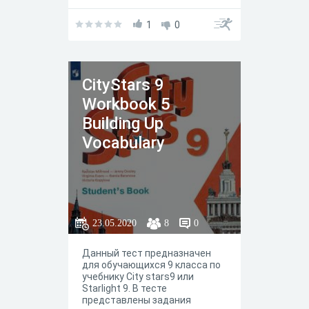
работу c вокабуляром и
грамматикой юнита / модуля
5 Language & Grammar Review .
1
0
По сути, задания отражают
задания представленные в
рабочей тетради.
СityStars 9
Workbook 5
Building Up
Vocabulary
23.05.2020
8
0
Данный тест предназначен
для обучающихся 9 класса по
учебнику City stars9 или
Starlight 9. В тесте
представлены задания