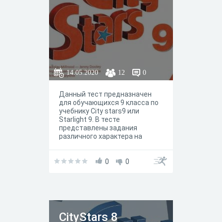
14.05.2020
12
0
Данный тест предназначен
для обучающихся 9 класса по
учебнику City stars9 или
Starlight 9. В тесте
представлены задания
различного характера на
работу c вокабуляром и
грамматикой юнита / модуля
5e. По сути, задания
0
0
отражают задания
представленные в рабочей
тетради.
СityStars 8