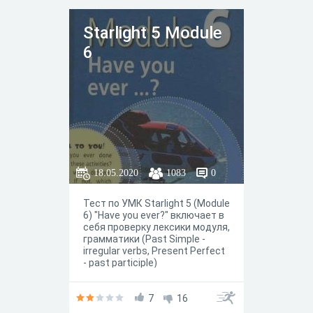
тетради.
Starlight 5 Module
6
18.05.2020
1083
0
Тест по УМК Starlight 5 (Module
6) "Have you ever?" включает в
себя проверку лексики модуля,
грамматики (Past Simple -
irregular verbs, Present Perfect
- past participle)
7
16