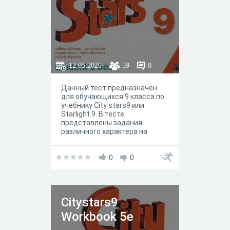
12.05.2020
59
0
Данный тест предназначен
для обучающихся 9 класса по
учебнику City stars9 или
Starlight 9. В тесте
представлены задания
различного характера на
работу c вокабуляром и
грамматикой юнита / модуля
5b. По сути, задания
0
0
отражают задания
представленные в рабочей
тетради.
Citystars9
Workbook 5e