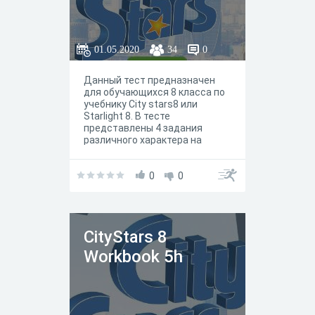
01.05.2020
34
0
Данный тест предназначен
для обучающихся 8 класса по
учебнику City stars8 или
Starlight 8. В тесте
представлены 4 задания
различного характера на
работу c вокабуляром и
грамматикой юнита / модуля
5b. По сути, задания
0
0
отражают задания
представленные в рабочей
тетради.
СityStars 8
Workbook 5h