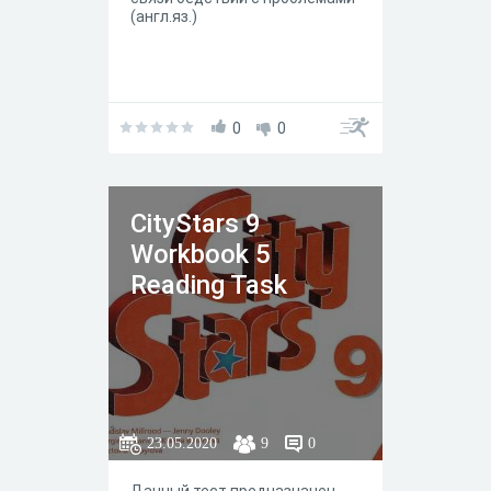
(англ.яз.)
0
0
СityStars 9
Workbook 5
Reading Task
23.05.2020
9
0