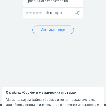
различного характера на
работу c вокабуляром и
грамматикой юнита / модуля
5 Building Up Vocabulary . По
0
0
сути, задания отражают
задания представленные в
рабочей тетради.
Загрузить еще
О файлах «Cookie» и метрических системах
Мы используем файлы «Cookie» и метрические системы
для сбора и анализа информации о производительности и