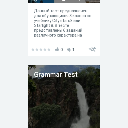
Данный тест предназначен
для обучающихся 8 класса по
учебнику City stars8 или
Starlight 8. В тесте
представлены 6 заданий
различного характера на
работу c вокабуляром и
грамматикой юнита / модуля
5a. По сути, задания
0
1
отражают задания
представленные в рабочей
тетради.
Grammar Test