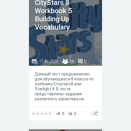
СityStars 8
Workbook 5
Building Up
Vocabulary
17.05.2020
19
0
Данный тест предназначен
для обучающихся 8 класса по
учебнику Citystars8 или
Starlight 8. В тесте
представлены задания
различного характера на
работу c вокабуляром и
грамматикой юнита / модуля 5
Building Up Vocabulary. По сути,
0
0
задания отражают задания,
представленные в рабочей
тетради.