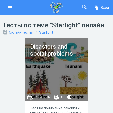
Вход
Тесты по теме "Starlight" онлайн
Онлайн тесты
Starlight
Disasters and
social problems
24.04.2026
37
0
Тест на понимание лексики и
связи бедствий с проблемами