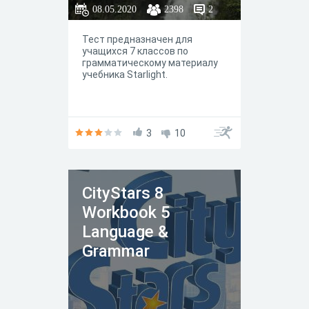
08.05.2020
2398
2
Тест предназначен для
учащихся 7 классов по
грамматическому материалу
учебника Starlight.
3
10
СityStars 8
Workbook 5
Language &
Grammar