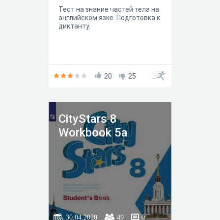
Тест на знание частей тела на
английском язке. Подготовка к
диктанту.
20
25
СityStars 8
Workbook 5a
30.04.2020
49
0