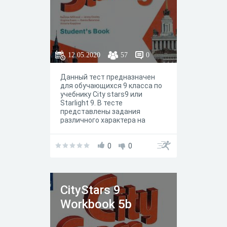
12.05.2020
57
0
Данный тест предназначен
для обучающихся 9 класса по
учебнику City stars9 или
Starlight 9. В тесте
представлены задания
различного характера на
работу c вокабуляром и
грамматикой юнита / модуля
5a. По сути, задания
0
0
отражают задания
представленные в рабочей
тетради.
СityStars 9
Workbook 5b