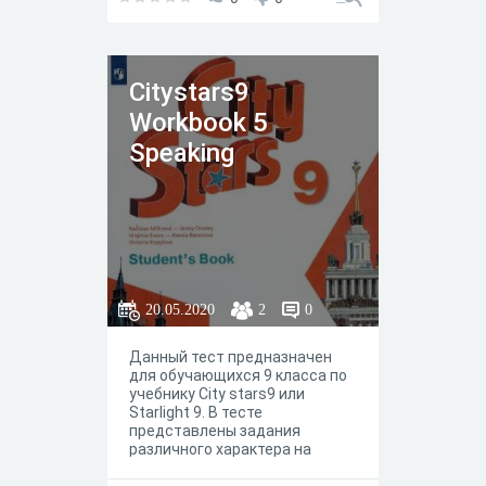
задания отражают задания
представленные в рабочей
тетради.
Citystars9
Workbook 5
Speaking
20.05.2020
2
0
Данный тест предназначен
для обучающихся 9 класса по
учебнику City stars9 или
Starlight 9. В тесте
представлены задания
различного характера на
работу c вокабуляром и