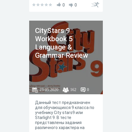
грамматикой юнита / модуля
5 Speaking. По сути, задания
0
0
отражают задания
представленные в рабочей
тетради.
СityStars 9
Workbook 5
Language &
Grammar Review
23.05.2020
162
0
Данный тест предназначен
для обучающихся 9 класса по
учебнику City stars9 или
Starlight 9. В тесте
представлены задания
различного характера на