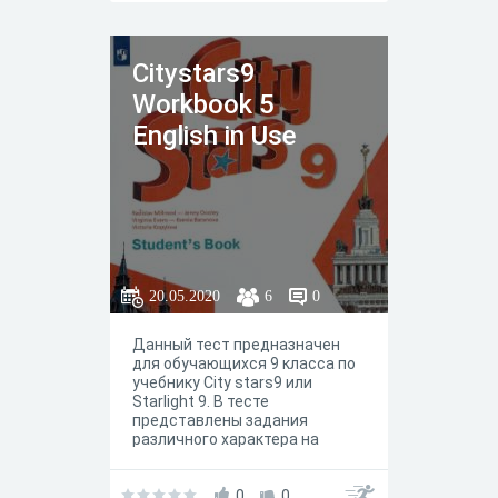
Citystars9
Workbook 5
English in Use
20.05.2020
6
0
Данный тест предназначен
для обучающихся 9 класса по
учебнику City stars9 или
Starlight 9. В тесте
представлены задания
различного характера на
работу c вокабуляром и
грамматикой юнита / модуля
5 English in Use. По сути,
0
0