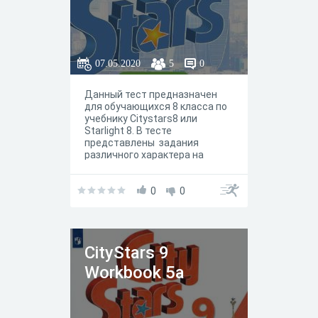
07.05.2020
5
0
Данный тест предназначен
для обучающихся 8 класса по
учебнику Citystars8 или
Starlight 8. В тесте
представлены задания
различного характера на
работу c вокабуляром и
грамматикой юнита / модуля
5h Language & Grammer. По
0
0
сути, задания отражают
задания, представленные в
рабочей тетради.
СityStars 9
Workbook 5a