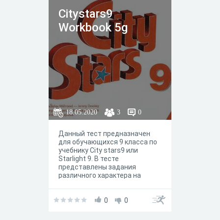
Citystars9
Workbook 5g
18.05.2020
3
0
Данный тест предназначен
для обучающихся 9 класса по
учебнику City stars9 или
Starlight 9. В тесте
представлены задания
различного характера на
работу c вокабуляром и
грамматикой юнита / модуля
5g. По сути, задания
0
0
отражают задания
представленные в рабочей