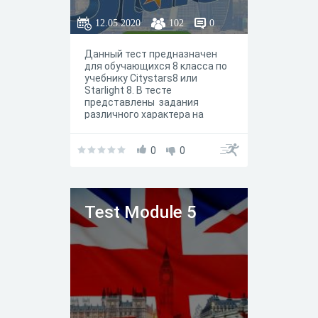
12.05.2020
102
0
Данный тест предназначен
для обучающихся 8 класса по
учебнику Citystars8 или
Starlight 8. В тесте
представлены задания
различного характера на
работу c вокабуляром и
грамматикой юнита / модуля
5 Language & Grammar. По
0
0
сути, задания отражают
задания, представленные в
рабочей тетради.
Test Module 5