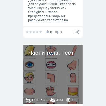
Данный тест предназначен
для обучающихся 9 класса по
учебнику City stars9 или
Starlight 9. В тесте
представлены задания
различного характера на
работу c вокабуляром и
грамматикой юнита / модуля
5 Reading Task . По сути,
0
0
задания отражают задания
представленные в рабочей
тетради.
Части тела. Тест
17.09.2021
4044
2