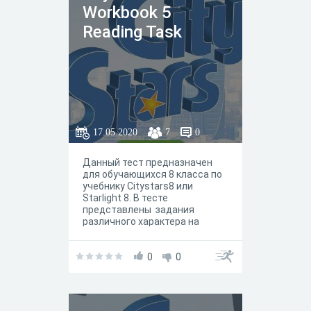
Workbook 5
Reading Task
17.05.2020
7
0
Данный тест предназначен
для обучающихся 8 класса по
учебнику Citystars8 или
Starlight 8. В тесте
представлены задания
различного характера на
работу c вокабуляром и
грамматикой юнита / модуля 5
Reading Task. По сути, задания
0
0
отражают задания,
представленные в рабочей
тетради.