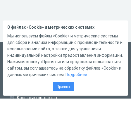
О файлах «Cookie» и метрических системах
Мы используем файлы «Cookie» и метрические системы
для сбора и анализа информации о производительности и
использовании сайта, а также для улучшения и
Русский
индивидуальной настройки предоставления информации.
Справка
Нажимая кнопку «Принять» или продолжая пользоваться
сайтом, вы соглашаетесь на обработку файлов «Cookie» и
Форма обратной связи
данных метрических систем.
Подробнее
Контакты
Принять
Тарифы
Конструктор тестов
Конструктор опросов
Конструктор кроссвордов
Диалоговые тренажёры