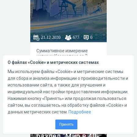
21.12.2020
677
0
Суммативное измерение
истории Казахстана за 3
четверти, предназначенное
О файлах «Cookie» и метрических системах
для учащихся 8 классов
Мы используем файлы «Cookie» и метрические системы
общеобразовательных школ.
для сбора и анализа информации о производительности и
использовании сайта, а также для улучшения и
индивидуальной настройки предоставления информации.
0
0
Нажимая кнопку «Принять» или продолжая пользоваться
сайтом, вы соглашаетесь на обработку файлов «Cookie» и
данных метрических систем.
Подробнее
Суммативное
Принять
оценивание за
раздел "Мир в 40-