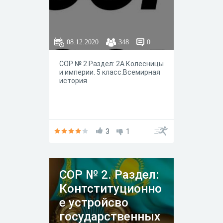
08.12.2020
348
0
СОР № 2.Раздел: 2А Колесницы
и империи. 5 класс.Всемирная
история
3
1
СОР № 2. Раздел:
Контституционно
е устройсво
государственных