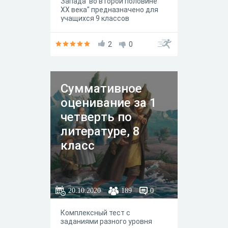
Запада во второй половине
XX века" предназначено для
учащихся 9 классов
общеобразовательных школ
2
0
Суммативное
оценивание за 1
четверть по
литературе, 8
класс
20.10.2020
189
0
Комплексный тест с
заданиями разного уровня