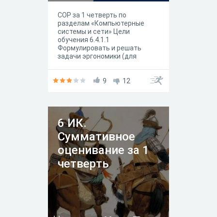
СОР за 1 четверть по
разделам «Компьютерные
системы и сети» Цели
обучения 6.4.1.1
Формулировать и решать
задачи эргономики (для
максимального комфорта и
эффективности)
6.1.1.1 Рассказывать об
9
12
истории и перспективах
развития вычислительной
техники 6.1.1.2 Объяснять
взаимодействие основных
6 ИК.
устройств компьютера;6.1.2.1
Называть основные функции
Суммативное
операционной системы
оценивание за 1
четверть