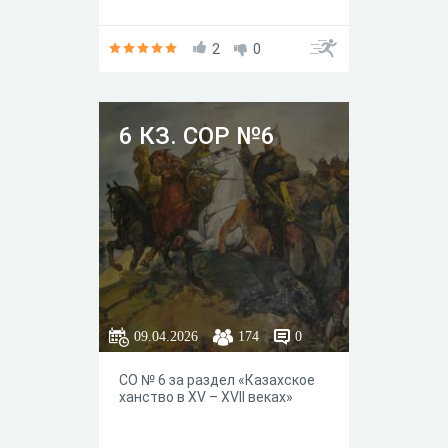
2
0
6 КЗ. СОР №6
09.04.2026
174
0
СО № 6 за раздел «Казахское
ханство в XV – XVII веках»