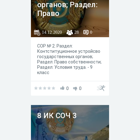
органов; Раздел:
Право
собственности;
Раздел: Условия
14.12.2020
28
0
труда. - 9 класс
СОР № 2. Раздел:
Контституционное устройсво
государственных органов;
Раздел: Право собственности;
Раздел: Условия труда. - 9
класс
0
0
8 ИК СОЧ 3