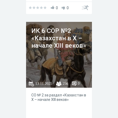
0
0
ИК 6 СОР №2
«Казахстан в X –
начале XІІІ веков»
13.11.2025
256
0
СО № 2 за раздел «Казахстан в
X – начале XІІІ веков»