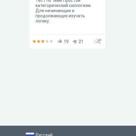
Тест по теме Простой
категорический силлогизм.
Для начинающих и
продолжающих изучать
логику.
19
21
Русский