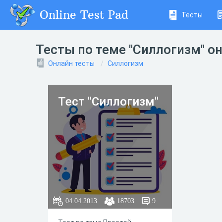
Online Test Pad
Тесты
Тесты по теме "Силлогизм" о
Онлайн тесты
Силлогизм
Тест "Силлогизм"
04.04.2013
18703
9