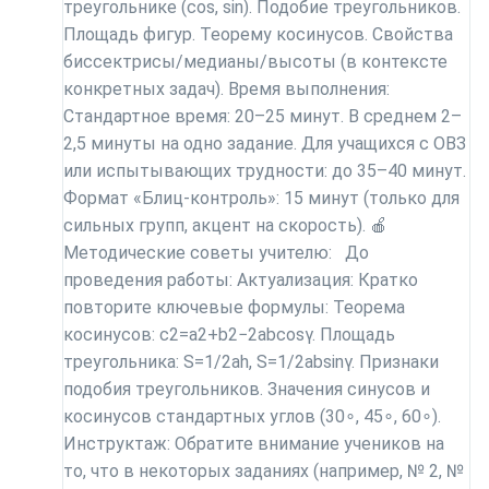
треугольнике (cos, sin). Подобие треугольников.
Площадь фигур. Теорему косинусов. Свойства
биссектрисы/медианы/высоты (в контексте
конкретных задач). Время выполнения:
Стандартное время: 20–25 минут. В среднем 2–
2,5 минуты на одно задание. Для учащихся с ОВЗ
или испытывающих трудности: до 35–40 минут.
Формат «Блиц-контроль»: 15 минут (только для
сильных групп, акцент на скорость). 🍎
Методические советы учителю: До
проведения работы: Актуализация: Кратко
повторите ключевые формулы: Теорема
косинусов: c2=a2+b2−2abcos⁡γ. Площадь
треугольника: S=1/2ah, S=1/2absin⁡γ. Признаки
подобия треугольников. Значения синусов и
косинусов стандартных углов (30∘, 45∘, 60∘).
Инструктаж: Обратите внимание учеников на
то, что в некоторых заданиях (например, № 2, №