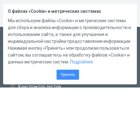
О файлах «Cookie» и метрических системах
Мы используем файлы «Cookie» и метрические системы
для сбора и анализа информации о производительности и
использовании сайта, а также для улучшения и
Русский
индивидуальной настройки предоставления информации.
Справка
Нажимая кнопку «Принять» или продолжая пользоваться
сайтом, вы соглашаетесь на обработку файлов «Cookie» и
Форма обратной связи
данных метрических систем.
Подробнее
Контакты
Принять
Тарифы
Конструктор тестов
Конструктор опросов
Конструктор кроссвордов
Диалоговые тренажёры
Комплексные задания
Система Дистанционного Обучения