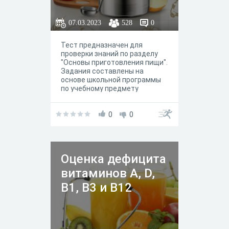
07.03.2023
528
0
Тест предназначен для
проверки знаний по разделу
"Основы приготовления пищи".
Задания составлены на
основе школьной программы
по учебному предмету
"Трудовое обучение". Тест
составлен из пяти вопросов
по теме "Витамины и их
0
0
значение". Предложен один
правильный вариант ответа
Оценка дефицита
витаминов A, D,
B1, B3 и B12