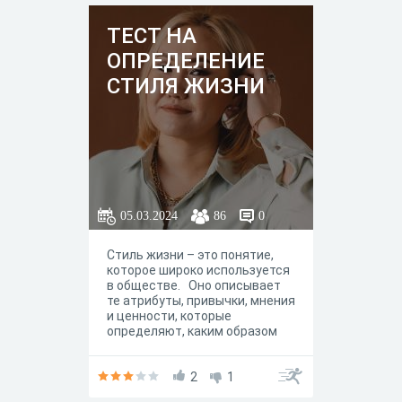
ТЕСТ НА
ОПРЕДЕЛЕНИЕ
СТИЛЯ ЖИЗНИ
05.03.2024
86
0
Стиль жизни – это понятие,
которое широко используется
в обществе. Оно описывает
те атрибуты, привычки, мнения
и ценности, которые
определяют, каким образом
люди ведут свою жизнь и как
они взаимодействуют с
окружающим миром.После
2
1
прохождения теста:➡️Ты