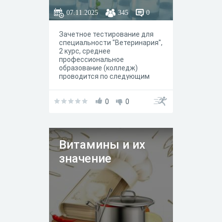
07.11.2025
345
0
Зачетное тестирование для
специальности "Ветеринария",
2 курс, среднее
профессиональное
образование (колледж)
проводится по следующим
темам: 1. Белки 2. Ферменты 3.
Гормоны 4. Витамины 5.
Углеводы 6. Липиды
0
0
Витамины и их
значение