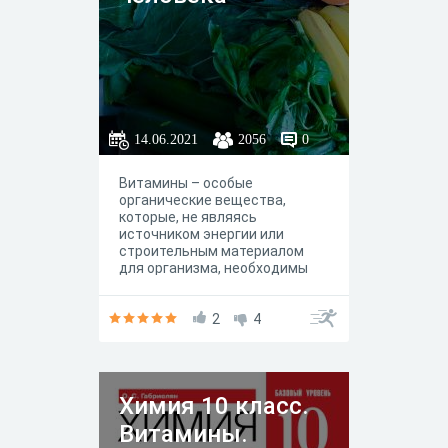
14.06.2021
2056
0
Витамины – особые
органические вещества,
которые, не являясь
источником энергии или
строительным материалом
для организма, необходимы
для его нормальной
жизнедеятельности (и даже
для самого существования).
2
4
Химия 10 класс.
Витамины.