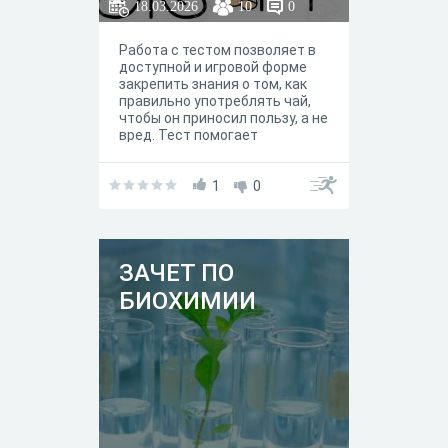
18.03.2026
10
0
Работа с тестом позволяет в
доступной и игровой форме
закрепить знания о том, как
правильно употреблять чай,
чтобы он приносил пользу, а не
вред. Тест помогает
сформировать основы
культуры здорового питания и
ответственного отношения к
1
0
своему самочувствию.
ЗАЧЕТ ПО
БИОХИМИИ