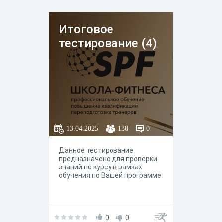
будешь знать, какие превычки
следует изменить, чтобы
улучшить свое здоровье➡️Что
Итоговое
необходимо использовать
именно тебе, для улучшения
тестирование (4)
качества жизни
13.04.2025
138
0
Данное тестирование
предназначено для проверки
знаний по курсу в рамках
обучения по Вашей программе.
0
0