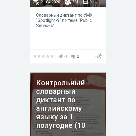
21.04.2020
361
0
Словарный диктант по УМК
"Spotlight-9" по теме "Public
Services"
0
0
Контрольный
словарный
диктант по
английскому
языку за 1
полугодие (10
класс)