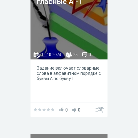
гласные А - Г
12.10.2024
25
0
Задание включает словарные
слова в алфавитном порядке с
буквы А по букву Г
0
0