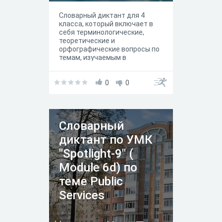
Словарный диктант для 4
класса, который включает в
себя терминологические,
теоретические и
орфографические вопросы по
темам, изучаемым в
начальной школе.
Соответствует среднему
уровню усвоения материала.
0
0
Словарный
диктант по УМК
"Spotlight-9" (
Module 6d) по
теме Public
Services