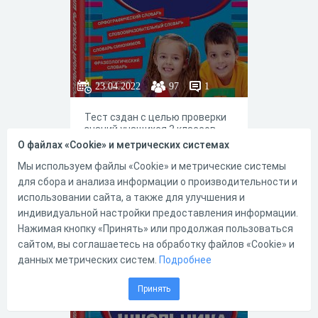
23.04.2022
97
1
Тест сздан с целью проверки
знаний учащихся 3 классов
правописания словарных слов
О файлах «Cookie» и метрических системах
Мы используем файлы «Cookie» и метрические системы
для сбора и анализа информации о производительности и
использовании сайта, а также для улучшения и
индивидуальной настройки предоставления информации.
0
0
Нажимая кнопку «Принять» или продолжая пользоваться
сайтом, вы соглашаетесь на обработку файлов «Cookie» и
данных метрических систем.
Подробнее
Словарный
Принять
диктант 9