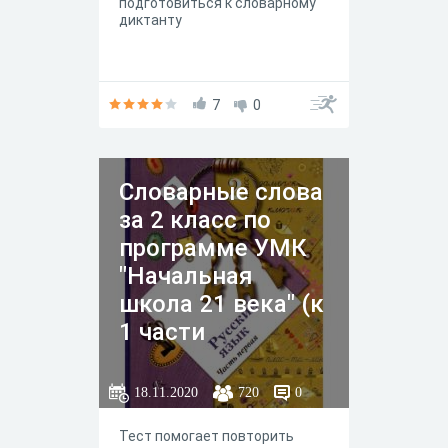
подготовиться к словарному
диктанту
7
0
Словарные слова
за 2 класс по
программе УМК
"Начальная
школа 21 века" (к
1 части
учебника).
18.11.2020
720
0
Тест помогает повторить