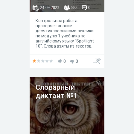
24.09.2023
583
0
Контрольная работа
проверяет знание
десятиклассниками лексики
по модулю 1 учебника по
английскому языку "Spotlight
10". Слова взяты из текстов,
приведенных в модуле 1
вышеупомянутого учебника.
Все задания контрольной
0
0
работы соответствуют ФГОС и
объективно отражают
уровень знаний
десятиклассников.
Словарный
диктант №1