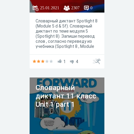
25.01.2021
2307
0
Словарный диктант Spotlight 8
(Module 5 d & 5f). Словарный
диктант по теме модуля 5
(Spotlight 8). Запиши перевод
слов , согласно переведу из
учебника (Spotlight 8 , Module
5). Все идиомы начинать с to,
а фразовый глагол без to. Не
забудьте указать имя/
1
4
фамилию. У теста есть
ограничение по времени -20
минут. Тест можно пройти
несколько раз, но из-за этого
Словарный
оценка может снизится.
Желаю Вам удачи!
диктант 11 класс
Unit 1 part 1