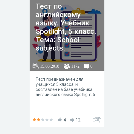
Тест по
английскому
языку. Учебник
Spotlight, 5 класс.
Тема: School
subjects.
Словарный
диктант
15.08.2018
1172
0
Тест предназначен для
учащихся 5 класса и
составлен на базе учебника
английского языка Spotlight 5
4
12