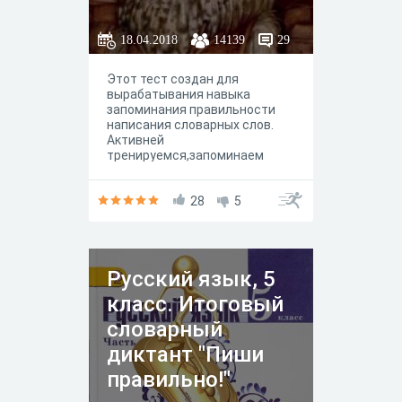
18.04.2018
14139
29
Этот тест создан для
вырабатывания навыка
запоминания правильности
написания словарных слов.
Активней
тренируемся,запоминаем
слова,начинаем делать успехи
в учебе
28
5
Русский язык, 5
класс. Итоговый
словарный
диктант "Пиши
правильно!"