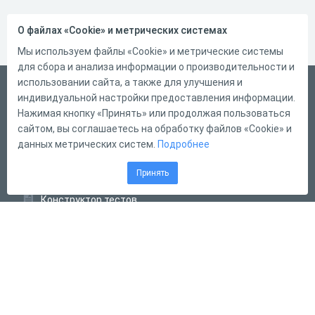
О файлах «Cookie» и метрических системах
Мы используем файлы «Cookie» и метрические системы
для сбора и анализа информации о производительности и
использовании сайта, а также для улучшения и
Русский
индивидуальной настройки предоставления информации.
Справка
Нажимая кнопку «Принять» или продолжая пользоваться
сайтом, вы соглашаетесь на обработку файлов «Cookie» и
Форма обратной связи
данных метрических систем.
Подробнее
Контакты
Принять
Тарифы
Конструктор тестов
Конструктор опросов
Конструктор кроссвордов
Диалоговые тренажёры
Комплексные задания
Система Дистанционного Обучения