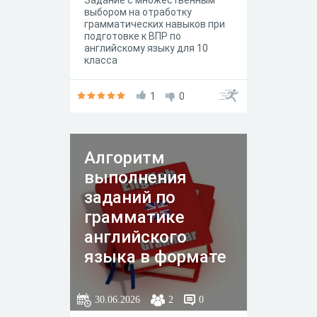
Задание с множественным
выбором на отработку
грамматических навыков при
подготовке к ВПР по
английскому языку для 10
класса
1
0
Алгоритм
выполнения
заданий по
грамматике
английского
языка в формате
ВПР, ОГЭ и ЕГЭ
30.06.2026
2
0