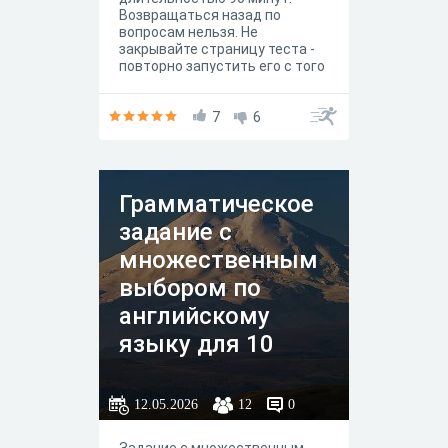
Возвращаться назад по
вопросам нельзя. Не
закрывайте страницу теста -
повторно запустить его с того
же самого компьютера,
планшета или телефона - не
получится. И не забывайте
7
6
присоединиться к сообществу
любителей математики
https://t.me/+EDSGCrGcbF42M
DRi
Грамматическое
задание с
множественным
выбором по
английскому
языку для 10
класса
12.05.2026
12
0