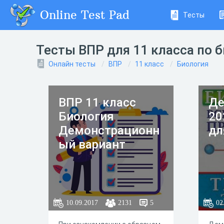
Online Test Pad
Тесты
Тесты ВПР для 11 класса по 
Онлайн тесты
ВПР
11 класс
Биология
ВПР 11 класс
Де
Биология
20
Демонстрационн
дл
ый вариант
10.09.2017
2131
5
02