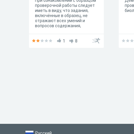
При ознакомлении с образцом
Дем
проверочной работы следует
пров
иметь в виду, что задания,
биол
включённые в образец, не
отражают всех умений и
вопросов содержания,
которые будут проверяться в
рамках всероссийской
проверочной работы.
1
8
Русский