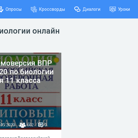
Опросы
Кроссворды
Диалоги
Уроки
биологии онлайн
моверсия ВПР
20 по биологии
я 11 класса
.05.2020
602
0