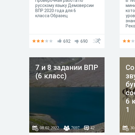
Проверочная работа по
В те
русскому языку Демоверсии
мини
ВПР 2020 года для 6
кот
класса Образец
уров
знан
Рек
тест
692
690
7 и 8 задании ВПР
Со
(6 класс)
зв
бу
со
6 
1
08.02.2022
7697
42
30