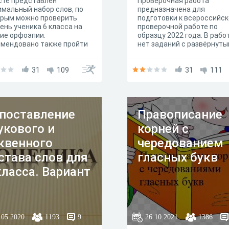
сте представлен
Проверочная работа
мальный набор слов, по
предназначена для
орым можно проверить
подготовки к всероссийс
ень ученика 6 класса на
проверочной работе по
ие орфоэпии.
образцу 2022 года. В рабо
омендовано также пройти
нет заданий с развёрнут
 за 5 класс (см. выше).
ответом. Тестовые задан
составлены так, чтобы
31
109
проверить первичный уро
31
111
усвоения материала,
проверяемого ВПР.
поставление
Правописание
укового и
корней с
квенного
чередованием
става слов для
гласных букв
класса. Вариант
.05.2020
1193
9
26.10.2021
1386