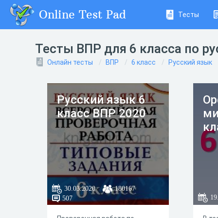
Online Test Pad
Тесты
Тесты ВПР для 6 класса по р
Онлайн тесты
ВПР
6 класс
Русский язык
Русский язык 6
Ор
класс ВПР 2020
ми
кл
30.03.2020
180167
19
507