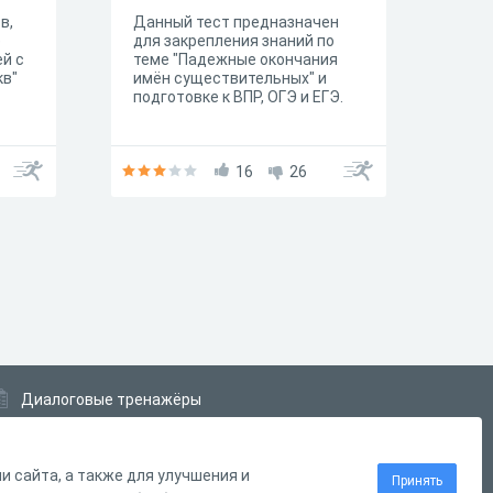
в,
Данный тест предназначен
е
для закрепления знаний по
й с
теме "Падежные окончания
кв"
имён существительных" и
подготовке к ВПР, ОГЭ и ЕГЭ.
16
26
Диалоговые тренажёры
Комплексные задания
Система Дистанционного Обучения
 сайта, а также для улучшения и
Принять