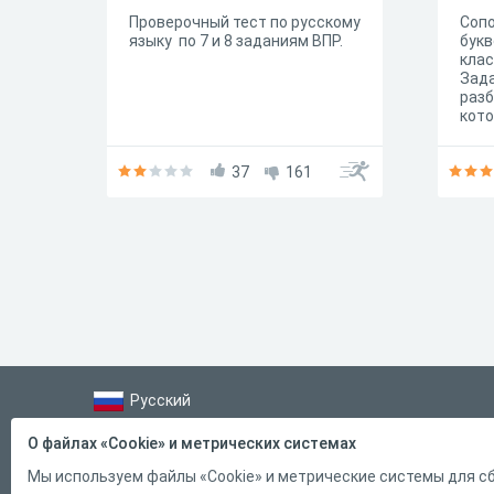
Проверочный тест по русскому
Сопо
языку по 7 и 8 заданиям ВПР.
букв
клас
Зада
разб
кото
совп
звук
37
161
Объя
нес
Русский
Справка
О файлах «Cookie» и метрических системах
Форма обратной связи
Мы используем файлы «Cookie» и метрические системы для сб