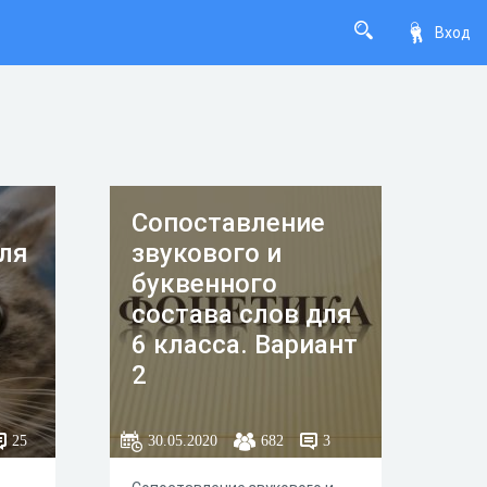
Вход
Сопоставление
ля
звукового и
буквенного
состава слов для
6 класса. Вариант
2
25
30.05.2020
682
3