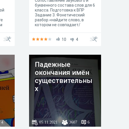
Сопоставление звукового и
буквенного состава слов для 6
кой
класса. Подготовка к ВПР
Задание 3. Фонетический
те
разбор.«найдите слово, в
ым
котором не совпадает/
ия
совпадает количество букв и
звуков, выпишите это слово.
вень
Объясните причину данного
10
4
несовпадения»
Падежные
окончания имён
существительны
х
4
05.11.2021
3607
6