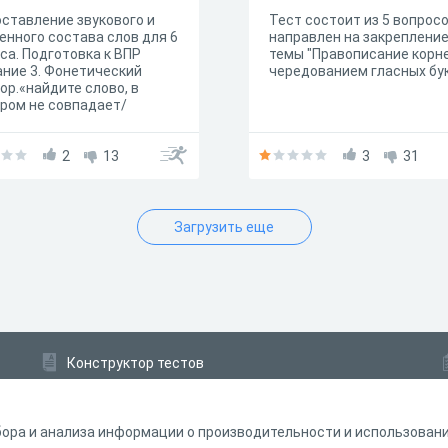
ставление звукового и
Тест состоит из 5 вопросо
енного состава слов для 6
направлен на закреплени
са. Подготовка к ВПР
темы "Правописание корне
ние 3. Фонетический
чередованием гласных бу
ор.«найдите слово, в
ром не совпадает/
адает количество букв и
ов, выпишите это слово.
сните причину данного
2
13
3
31
овпадения»
Загрузить еще
Конструктор тестов
Конструктор опросов
Конструктор кроссвордов
ора и анализа информации о производительности и использовании