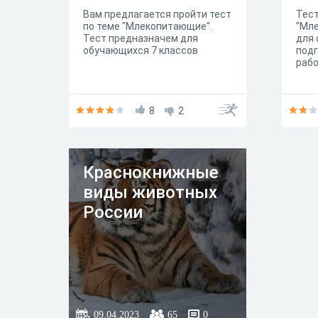
Вам предлагается пройти тест
Тест
по теме "Млекопитающие".
"Мл
Тест предназначем для
для 
обучающихся 7 классов
подг
рабо
8
2
Краснокнижные
виды животных
России
09.04.2023
65
0