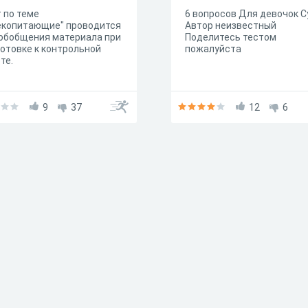
 по теме
6 вопросов Для девочок С
екопитающие" проводится
Автор неизвестный
обобщения материала при
Поделитесь тестом
отовке к контрольной
пожалуйста
те.
9
37
12
6