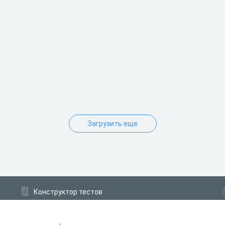
Загрузить еще
Конструктор тестов
Конструктор опросов
Конструктор кроссвордов