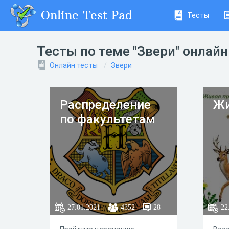
Online Test Pad
Тесты
Тесты по теме "Звери" онлайн
Онлайн тесты
Звери
Распределение
Жи
по факультетам
27.01.2021
4352
28
22