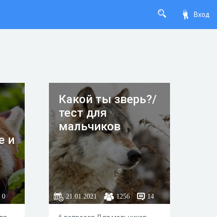
Вход
Какой ты зверь?/
тест для
мальчиков
е и
,
0
21.01.2021
1256
14