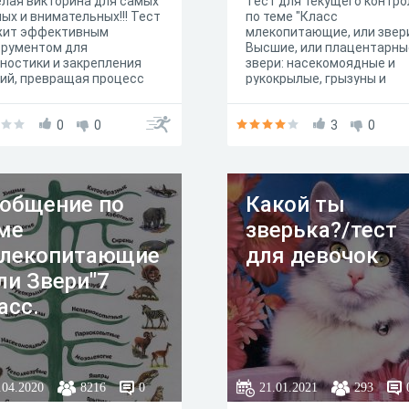
лая викторина для самых
Тест для текущего контро
ых и внимательных!!! Тест
по теме "Класс
жит эффективным
млекопитающие, или звер
трументом для
Высшие, или плацентарны
ностики и закрепления
звери: насекомоядные и
ий, превращая процесс
рукокрылые, грызуны и
ерки в познавательную
зайцеобразные, хищные"
, которая стимулирует
нейший интерес ребенка к
0
0
3
0
чению окружающего мира.
общение по
Какой ты
ме
зверька?/тест
лекопитающие
для девочок
или Звери"7
асс.
.04.2020
8216
0
21.01.2021
293