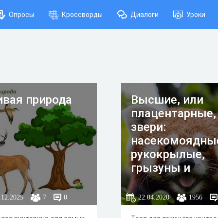
Опросы
Кроссворды
Диалоги
Уроки
вая природа
Высшие, или
плацентарные,
звери:
насекомоядны
рукокрылые,
грызуны и
зайцеобразные
хищные
.12.2025
7
0
22.04.2020
1956