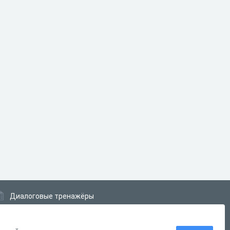
Диалоговые тренажёры
Комплексные задания
Система Дистанционного Обучения