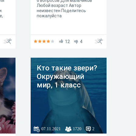
ля
6 вопросов Для мальчиков
Любой возраст Автор
и.
неизвестен Поделитесь
е,
пожалуйста
12
4
Кто такие звери?
Окружающий
мир, 1 класс
0
07.11.2021
1720
2