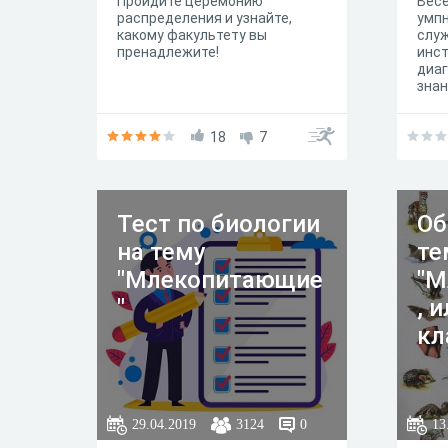
Пройдите церемонию
Весе
распределения и узнайте,
умпн
какому факультету вы
слу
пренадлежите!
инс
диаг
знан
пров
игру
18
7
даль
изу
Тест по биологии
Об
на тему
те
"Млекопитающие
"М
"
, 
кл
29.04.2019
3124
0
13