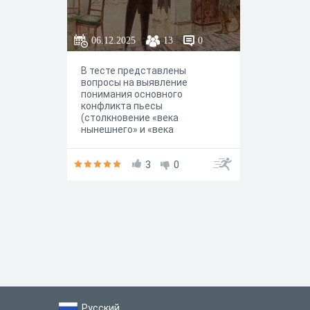
06.12.2025
13
0
В тесте представлены
вопросы на выявление
понимания основного
конфликта пьесы
(столкновение «века
нынешнего» и «века
минувшего»), знание крылатых
выражений и умение
соотносить реплики с их
3
0
авторами.
Русский