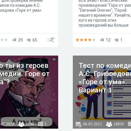
 для проверки знаний
Все знают классические
иков по комедии А.С.
произведения "Горе от ума
оедова «Горе от ума».
"Евгений Онегин", "Герой
нашего времени". Узнайте,
кого из героев этих
произведений вы больше
всего похожиАвтор теста:
Александр Журик
29
65
12
1
о ты из героев
Тест по комед
медии "Горе от
А.С. Грибоедов
а"?
«Горе от ума».
Вариант 1
.07.2020
5196
5
06.03.2012
18859