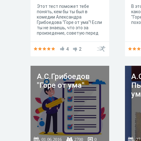
Этот тест поможет тебе
В эт
понять, кем бы ты был в
како
комедии Александра
"Гор
Грибоедова "Горе от ума"! Если
похо
ты не знаешь, что это за
произедение, советую перед
прохождением пройти по
ссылке ниже:
https://obrazovaka.ru/books/gri
4
2
boedov/gore-ot-uma
А.С.Грибоедов
А.
"Горе от ума"
Пь
ум
01.06.2016
2700
0
27