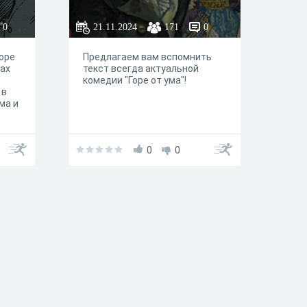
0
21.11.2024
171
0
Горе
Предлагаем вам вспомнить
хах
текст всегда актуальной
комедии "Горе от ума"!
 в
ма и
Она
ство
 и
0
0
1824