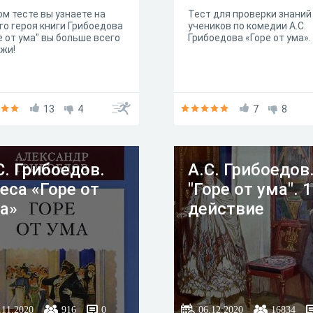
ом тесте вы узнаете на
Тест для проверки знаний
го героя книги Грибоедова
учеников по комедии А.С.
е от ума" вы больше всего
Грибоедова «Горе от ума».
жи!
13
4
7
8
С. Грибоедов.
А.С. Грибоедов
еса «Горе от
"Горе от ума". 1
а»
действие
.11.2020
916
0
06.12.2020
16834