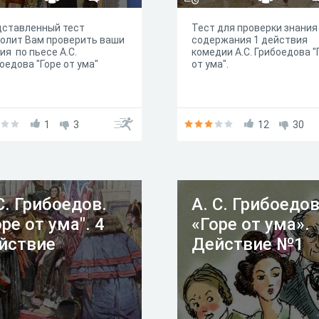
дставленный тест
Тест для проверки знания
олит Вам проверить ваши
содержания 1 действия
ия по пьесе А.С.
комедии А.С. Грибоедова "
оедова "Горе от ума"
от ума".
1
3
12
30
С. Грибоедов.
А. С. Грибоедо
оре от ума". 4
«Горе от ума».
йствие
Действие №1