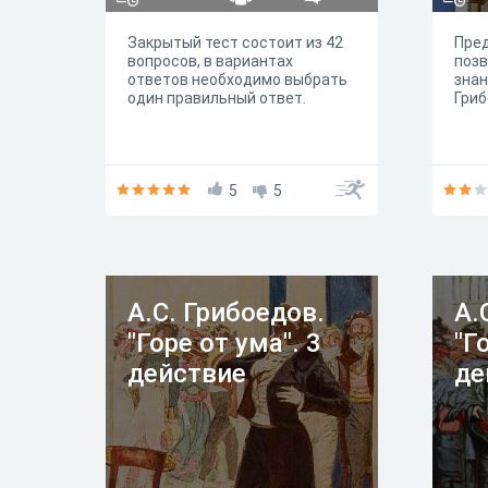
Закрытый тест состоит из 42
Пре
вопросов, в вариантах
позв
ответов необходимо выбрать
знан
один правильный ответ.
Гриб
5
5
А.С. Грибоедов.
А.
"Горе от ума". 3
"Г
действие
де