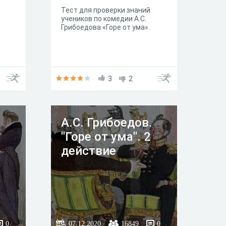
Тест для проверки знаний
учеников по комедии А.С.
Грибоедова «Горе от ума».
3
2
.
А.С. Грибоедов.
"Горе от ума". 2
действие
0
07.12.2020
16849
0