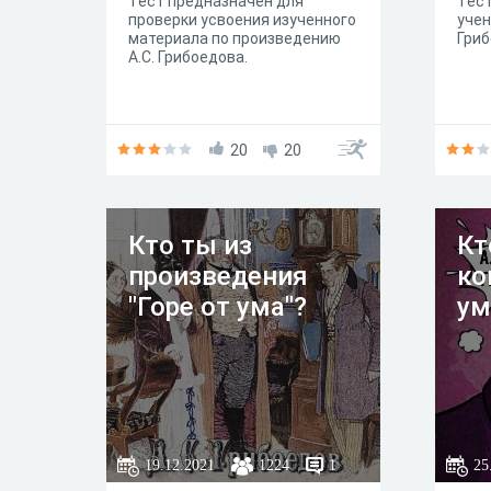
Тест предназначен для
Тест
проверки усвоения изученного
учен
материала по произведению
Гриб
А.С. Грибоедова.
20
20
Кто ты из
Кт
произведения
ко
"Горе от ума"?
ум
19.12.2021
1224
1
25