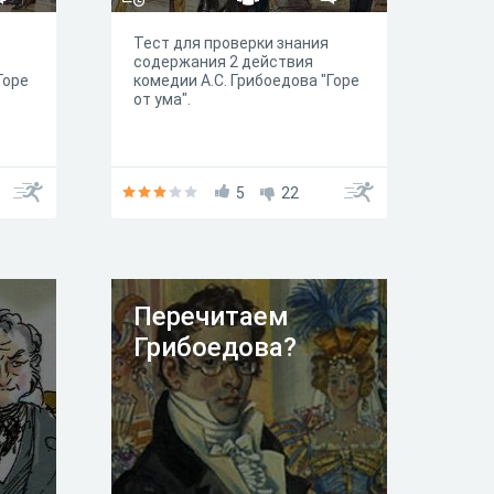
Тест для проверки знания
содержания 2 действия
Горе
комедии А.С. Грибоедова "Горе
от ума".
5
22
в
Перечитаем
Грибоедова?