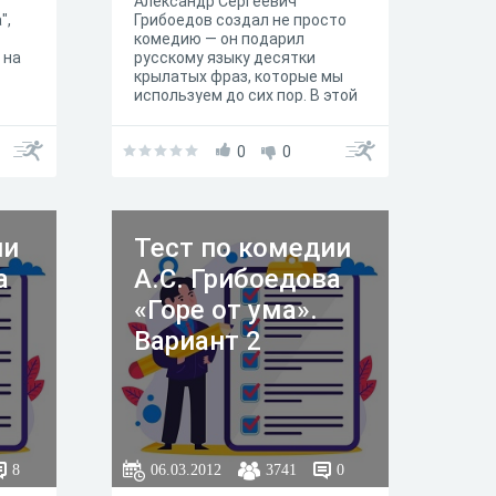
Александр Сергеевич
",
Грибоедов создал не просто
комедию — он подарил
 на
русскому языку десятки
крылатых фраз, которые мы
используем до сих пор. В этой
викторине вам предстоит
вспомнить самых известных
персонажей «Горя от ума» и их
0
0
афоризмы. Три раунда, 15
вопросов, максимум — 20
баллов. Проверьте, насколько
хорошо вы знаете русскую
ии
Тест по комедии
классику! Продолжительность:
≈10–15 минут. Сложность:
а
А.С. Грибоедова
средняя. Рекомендуемый
возраст: 12+.
«Горе от ума».
Вариант 2
8
06.03.2012
3741
0