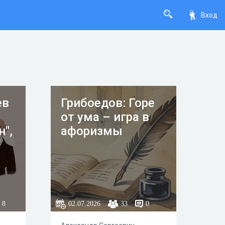
Вход
ев
Грибоедов: Горе
от ума – игра в
н",
афоризмы
8
02.07.2026
33
0