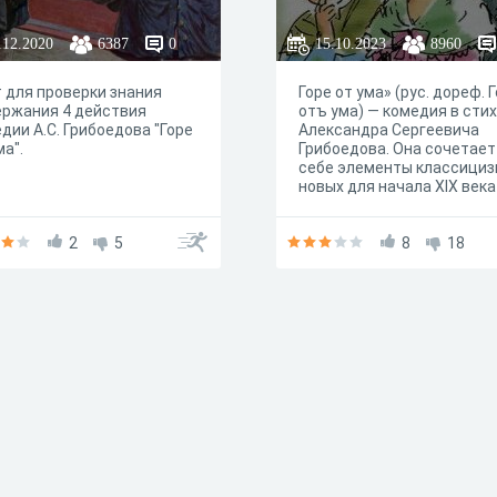
.12.2020
6387
0
15.10.2023
8960
 для проверки знания
Горе от ума» (рус. дореф. 
ержания 4 действия
отъ ума) — комедия в сти
дии А.С. Грибоедова "Горе
Александра Сергеевича
ма".
Грибоедова. Она сочетает
себе элементы классициз
новых для начала XIX века
романтизма и реализма. 
описывает светское обще
2
5
времён крепостного права
8
18
показывает жизнь 1808—
годов.