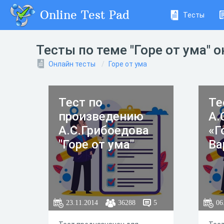
Online Test Pad
Тесты
Тесты по теме "Горе от ума" 
Онлайн тесты
Горе от ума
Тест по
Те
произведению
А.
А.С.Грибоедова
«Г
"Горе от ума"
Ва
23.11.2014
36288
5
06