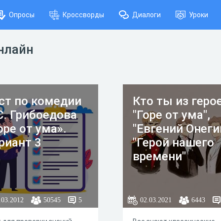
Опросы
Кроссворды
Диалоги
Уроки
онлайн
ст по комедии
Кто ты из геро
С. Грибоедова
"Горе от ума",
оре от ума».
"Евгений Онеги
риант 3
"Герой нашего
времени"
.03.2012
50545
5
02.03.2021
6443