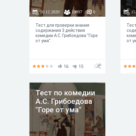
10.12.2020
10897
0
15
Тест для проверки знания
Тест
содержания 3 действия
сод
комедии А.С. Грибоедова "Горе
коме
от ума".
от у
16
15
Тест по комедии
А.С. Грибоедова
"Горе от ума"