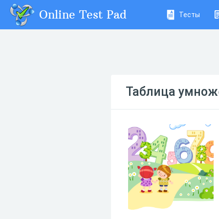
Online Test Pad
Тесты
Таблица умнож