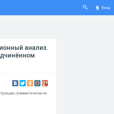
Вход
ционный анализ.
одчинённом
трукции, грамматически не