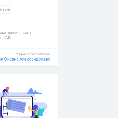
туация
наки препинания в
ез СМС
Создан пользователем
ва Оксана Александровна