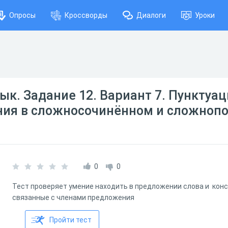
Опросы
Кроссворды
Диалоги
Уроки
зык. Задание 12. Вариант 7. Пунктуа
ния в сложносочинённом и сложноп
0
0
Тест проверяет умение находить в предложении слова и конс
связанные с членами предложения
Пройти тест