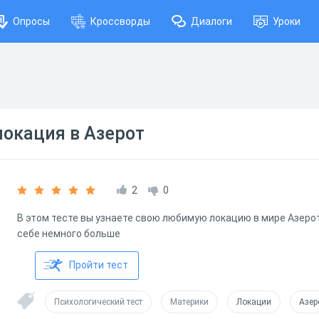
Опросы
Кроссворды
Диалоги
Уроки
окация в Азерот
2
0
В этом тесте вы узнаете свою любимую локацию в мире Азерот
себе немного больше
Пройти тест
Психологический тест
Материки
Локации
Азер