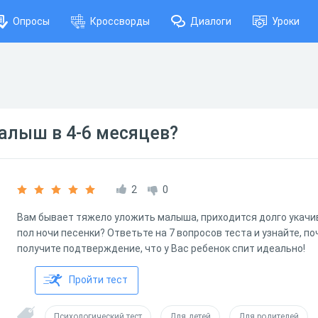
Опросы
Кроссворды
Диалоги
Уроки
алыш в 4-6 месяцев?
2
0
Вам бывает тяжело уложить малыша, приходится долго укачива
пол ночи песенки? Ответьте на 7 вопросов теста и узнайте, по
получите подтверждение, что у Вас ребенок спит идеально!
Пройти тест
Психологический тест
Для детей
Для родителей