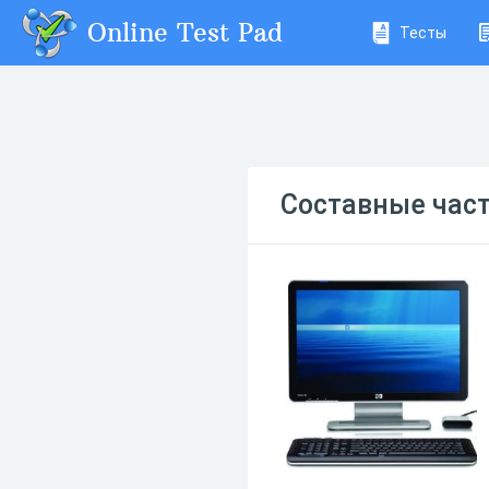
Online Test Pad
Тесты
Составные част