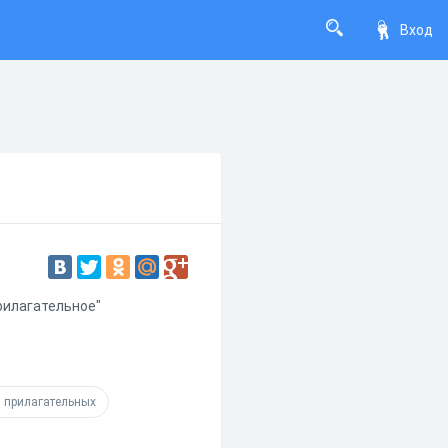
Вход
рилагательное"
 прилагательных