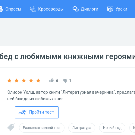
Опросы
Кроссворды
Диалоги
Уроки
бед c любимыми книжными героям
8
1
Элисон Уолш, автор книги "Литературная вечеринка", предлаг
ней блюда из любимых книг
Пройти тест
Развлекательный тест
Литература
Новый год