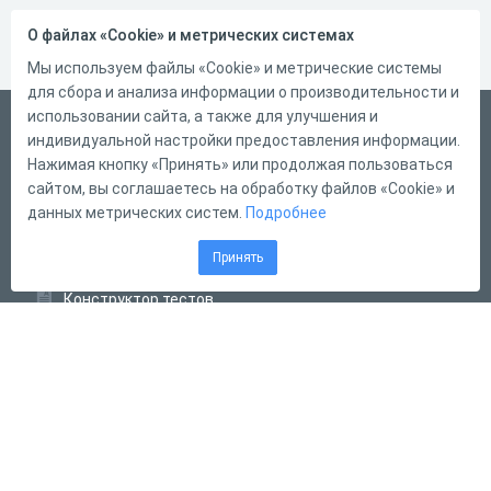
О файлах «Cookie» и метрических системах
Мы используем файлы «Cookie» и метрические системы
для сбора и анализа информации о производительности и
использовании сайта, а также для улучшения и
Русский
индивидуальной настройки предоставления информации.
Справка
Нажимая кнопку «Принять» или продолжая пользоваться
сайтом, вы соглашаетесь на обработку файлов «Cookie» и
Форма обратной связи
данных метрических систем.
Подробнее
Контакты
Принять
Тарифы
Конструктор тестов
Конструктор опросов
Конструктор кроссвордов
Диалоговые тренажёры
Комплексные задания
Система Дистанционного Обучения